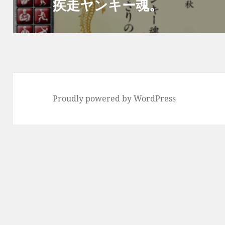
疾走ヤンキー魂。
次
ョ
の
ン
投
稿:
Proudly powered by WordPress