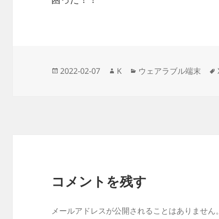
投
作
カ
2022-02-07
K
ウェアラブル端末
稿
成
テ
日:
者
ゴ
リ
ー
コメントを残す
メールアドレスが公開されることはありません