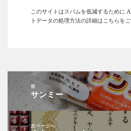
このサイトはスパムを低減するために Ak
トデータの処理方法の詳細はこちらをご
投
稿
前
サンミー
ナ
前
ビ
の
ゲ
投
ー
稿:
次ページへ
シ