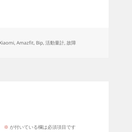
タ
Xiaomi
,
Amazfit
,
Bip
,
活動量計
,
故障
グ
。
※
が付いている欄は必須項目です