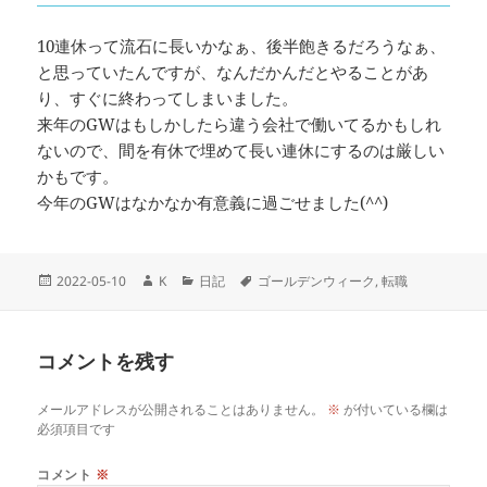
10連休って流石に長いかなぁ、後半飽きるだろうなぁ、
と思っていたんですが、なんだかんだとやることがあ
り、すぐに終わってしまいました。
来年のGWはもしかしたら違う会社で働いてるかもしれ
ないので、間を有休で埋めて長い連休にするのは厳しい
かもです。
今年のGWはなかなか有意義に過ごせました(^^)
投
作
カ
タ
2022-05-10
K
日記
ゴールデンウィーク
,
転職
稿
成
テ
グ
日:
者
ゴ
リ
コメントを残す
ー
メールアドレスが公開されることはありません。
※
が付いている欄は
必須項目です
コメント
※