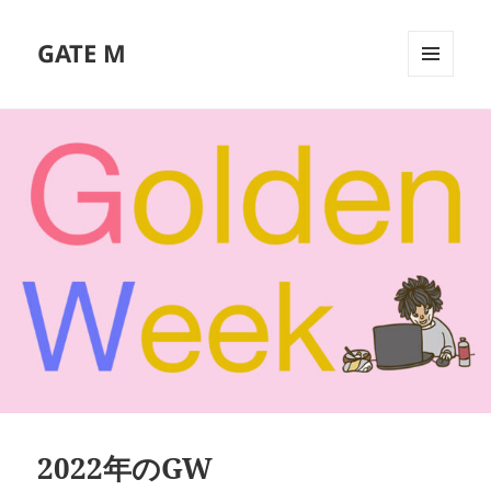
GATE M
メニュ
ーとウ
ィジェ
ット
2022年のGW