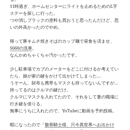
11時過ぎ、ホームセンターにライトを止めるためのL字
ステーを探しに行った。
つや消しブラックの塗料も買おうと思ったんだけど、思
いの外高かったのでやめ。
帰って豚キムチ焼きそばのカップ麺で昼食を済ませ、
S660の洗車
。
なんかめちゃくちゃ汚かったです。
少し駐車場でカブのメーターをどこに付けるか考えてい
たら、娘が家の鍵をかけて出かけてしまった…
うそーん、財布も携帯もマスクも持ってないんですが…
持ってるのはクルマの鍵だけ。
クルマにマスクを入れてたので、それをして妻の職場に
行き鍵を借りる。
無事にうちに入れたので、YoTubeに動画を予約投稿。
暇になったので「
骸骨騎士様、只今異世界へお出かけ