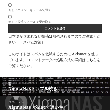
新しいコメントをメールで通知
新しい投稿をメールで受け取る
日本語が含まれない投稿は無視されますのでご注意くだ
さい。（スパム対策）
このサイトはスパムを低減するために Akismet を使っ
ています。
コメントデータの処理方法の詳細はこちらを
ご覧ください
。
投
前
稿
XigmaNasトラブル続き
前
ナ
の
ビ
投
次ページへ
ゲ
稿:
XigmaNas がMacで遅い件
次
ー