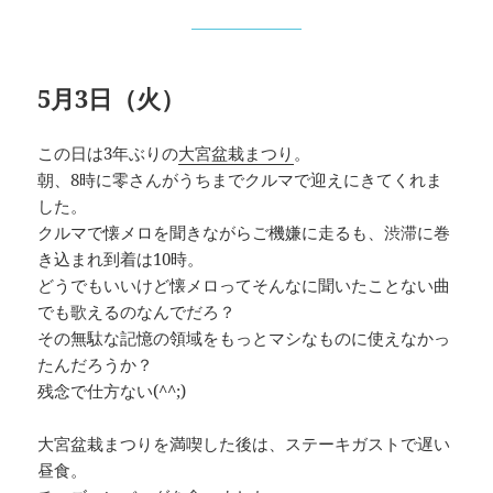
5月3日（火）
この日は3年ぶりの
大宮盆栽まつり
。
朝、8時に零さんがうちまでクルマで迎えにきてくれま
した。
クルマで懐メロを聞きながらご機嫌に走るも、渋滞に巻
き込まれ到着は10時。
どうでもいいけど懐メロってそんなに聞いたことない曲
でも歌えるのなんでだろ？
その無駄な記憶の領域をもっとマシなものに使えなかっ
たんだろうか？
残念で仕方ない(^^;)
大宮盆栽まつりを満喫した後は、ステーキガストで遅い
昼食。