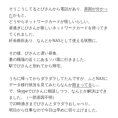
そうこうしてるとぴさんから電話があり、
原因が分かっ
た
かもと。
どうやらネットワークカードが怪しいらしい。
昼過ぎにぴさんが新しいネットワークカードを持ってき
てくれました。
紆余曲折あり、なんとかNASとして使える状態に。
その後、ぴさんと遅い昼食。
妻の職場の近くにあるソバ屋に行きました。
駅でぴさんと別れてから帰宅。
うちに帰ってからダラダラしてたんですが、ふとNASに
データ移行状況を見てみたらなんか
固まってる
し…
で、Skypeでぴさんに相談しつつ、なんとか解決はでき
ました。（一部原因不明）
で23時過ぎまでぴさんとダラダラおしゃべり。
明日から仕事なので今日は早めに切り上げました。