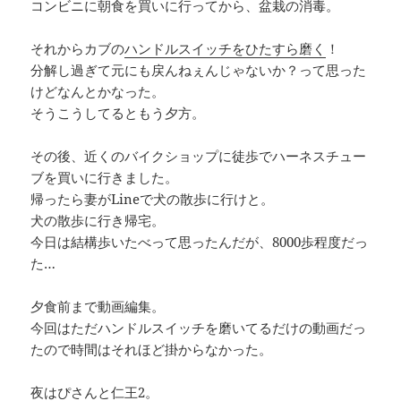
コンビニに朝食を買いに行ってから、盆栽の消毒。
それからカブの
ハンドルスイッチをひたすら磨く
！
分解し過ぎて元にも戻んねぇんじゃないか？って思った
けどなんとかなった。
そうこうしてるともう夕方。
その後、近くのバイクショップに徒歩でハーネスチュー
ブを買いに行きました。
帰ったら妻がLineで犬の散歩に行けと。
犬の散歩に行き帰宅。
今日は結構歩いたべって思ったんだが、8000歩程度だっ
た…
夕食前まで動画編集。
今回はただハンドルスイッチを磨いてるだけの動画だっ
たので時間はそれほど掛からなかった。
夜はぴさんと仁王2。