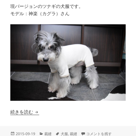
現バージョンのツナギの犬服です。
モデル：神楽（カグラ）さん
ツナギの犬服（現バージョン）
続きを読む
投
カ
タ
ツナギの犬服（現バージョン）
2015-09-19
裁縫
犬服
,
裁縫
コメントを残す