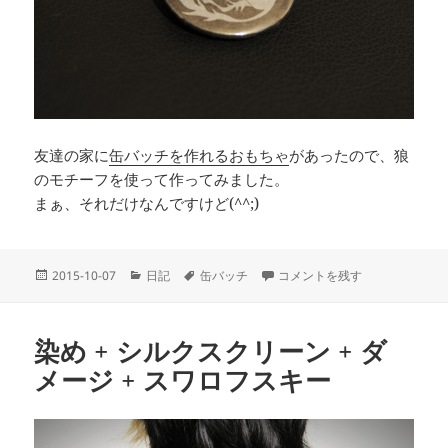
友達の家に
缶バッチを作れるおもちゃ
があったので、狼
のモチーフを使って作ってみました。
まぁ、それだけなんですけど(^^;)
投
カ
タ
缶バッチ作成 に
2015-10-07
日記
缶バッチ
コメントを残す
稿
テ
グ
日:
ゴ
リ
染め + シルクスクリーン + ダ
ー
メージ + スワロフスキー