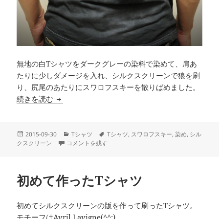
無地の白Tシャツをダークグレーの染料で染めて、肩あ
たりに少しダメージを入れ、シルクスクリーンで狼を刷
り、尻尾のあたりにスワロフスキーを散りばめました。
染め + シルクスクリーン + ダメージ + スワロフ
続きを読む
投
カ
タ
2015-09-30
Tシャツ
Tシャツ
,
スワロフスキー
,
染め
,
シル
稿
染め + シルクスクリーン + ダメージ + スワロフスキー に
テ
グ
クスクリーン
コメントを残す
日:
ゴ
リ
ー
初めて作ったTシャツ
初めてシルクスクリーンの版を作って刷ったTシャツ。
モチーフはAvril Lavigne(^^;)