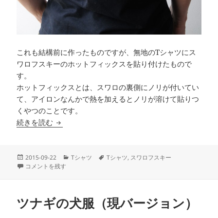
これも結構前に作ったものですが、無地のTシャツにス
ワロフスキーのホットフィックスを貼り付けたもので
す。
ホットフィックスとは、スワロの裏側にノリが付いてい
て、アイロンなんかで熱を加えるとノリが溶けて貼りつ
くやつのことです。
スワロフスキーTシャツ
続きを読む
投
カ
タ
2015-09-22
Tシャツ
Tシャツ
,
スワロフスキー
稿
スワロフスキーTシャツ に
テ
グ
コメントを残す
日:
ゴ
リ
ー
ツナギの犬服（現バージョン）