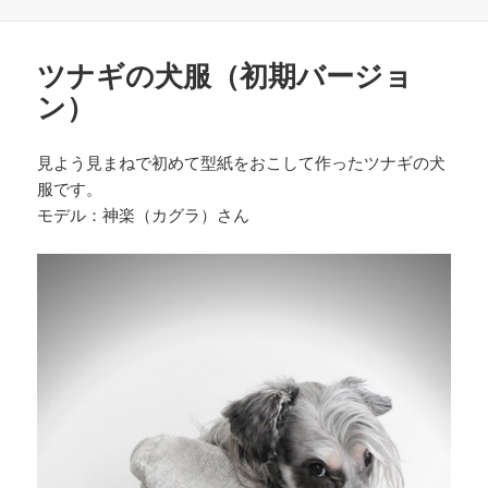
稿
テ
グ
日:
ゴ
リ
ツナギの犬服（初期バージョ
ー
ン）
見よう見まねで初めて型紙をおこして作ったツナギの犬
服です。
モデル：神楽（カグラ）さん