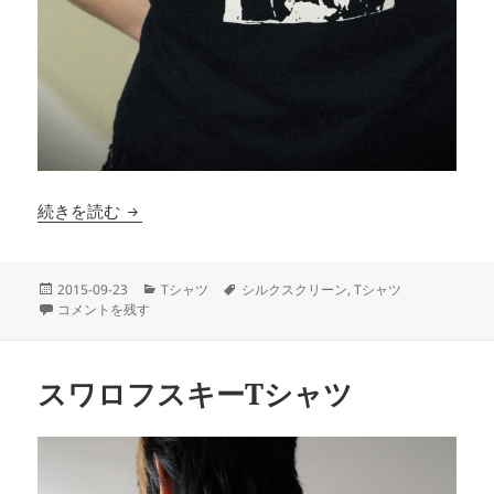
初めて作ったTシャツ
続きを読む
投
カ
タ
2015-09-23
Tシャツ
シルクスクリーン
,
Tシャツ
稿
初めて作ったTシャツ に
テ
グ
コメントを残す
日:
ゴ
リ
ー
スワロフスキーTシャツ