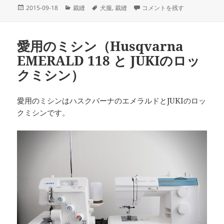
投
カ
タ
ツナギの犬服（初期バージョン
2015-09-18
裁縫
犬服
,
裁縫
コメントを残す
稿
テ
グ
日:
ゴ
リ
愛用のミシン（Husqvarna
ー
EMERALD 118 と JUKIのロッ
クミシン）
愛用のミシンはハスクバーナのエメラルドとJUKIのロッ
クミシンです。