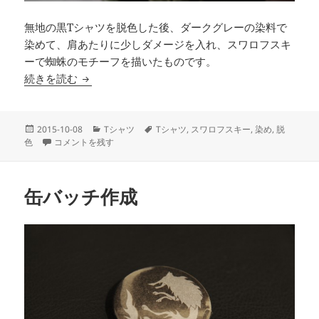
無地の黒Tシャツを脱色した後、ダークグレーの染料で
染めて、肩あたりに少しダメージを入れ、スワロフスキ
ーで蜘蛛のモチーフを描いたものです。
脱色 + 染め + ダメージ + スワロフスキー
続きを読む
投
カ
タ
2015-10-08
Tシャツ
Tシャツ
,
スワロフスキー
,
染め
,
脱
稿
脱色 + 染め + ダメージ + スワロフスキー に
テ
グ
色
コメントを残す
日:
ゴ
リ
ー
缶バッチ作成