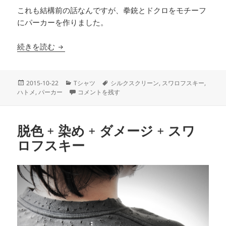
これも結構前の話なんですが、拳銃とドクロをモチーフ
にパーカーを作りました。
シルクスクリーン + スワロフスキー で パーカー
続きを読む
投
カ
タ
2015-10-22
Tシャツ
シルクスクリーン
,
スワロフスキー
,
稿
テ
シルクスクリーン + スワロフスキー で パーカー に
グ
ハトメ
,
パーカー
コメントを残す
日:
ゴ
リ
ー
脱色 + 染め + ダメージ + スワ
ロフスキー