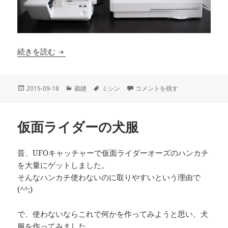
愛用のミシン（Husqvarna EMERALD 118 と
続きを読む
投
カ
タ
愛用のミシン（Husqvarna EMER
2015-09-18
裁縫
ミシン
コメントを残す
稿
テ
グ
日:
ゴ
リ
仮面ライダーの犬服
ー
昔、UFOキャッチャーで仮面ライダーオーズのハンカチ
を大量にゲットしました。
そんなハンカチ使わないのに取りやすいという理由で
(^^;)
で、使わないならこれで何かを作ってみようと思い、犬
服を作ってみました。