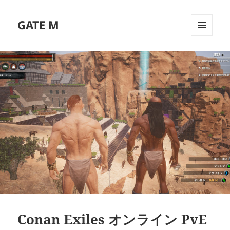
GATE M
メニュ
ーとウ
ィジェ
ット
Conan Exiles オンライン PvE