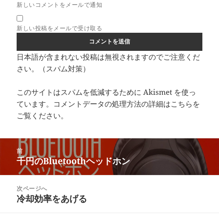
新しいコメントをメールで通知
新しい投稿をメールで受け取る
日本語が含まれない投稿は無視されますのでご注意くだ
さい。（スパム対策）
このサイトはスパムを低減するために Akismet を使っ
ています。
コメントデータの処理方法の詳細はこちらを
ご覧ください
。
投
前
稿
千円のBluetoothヘッドホン
前
ナ
の
ビ
投
次ページへ
ゲ
稿:
冷却効率をあげる
次
ー
の
シ