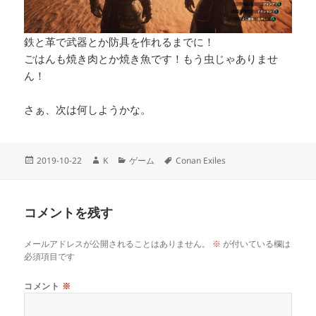
鉄と革で武器とか防具を作れるまでに！
ごはんも焼き肉とか焼き魚です！もう虫じゃありませ
ん！
さぁ、次は何しようかな。
投
作
カ
タ
2019-10-22
K
ゲーム
Conan Exiles
稿
成
テ
グ
日:
者
ゴ
リ
コメントを残す
ー
メールアドレスが公開されることはありません。
※
が付いている欄は
必須項目です
コメント
※