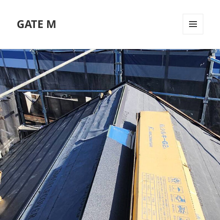
GATE M
メニュ
ーとウ
ィジェ
ット