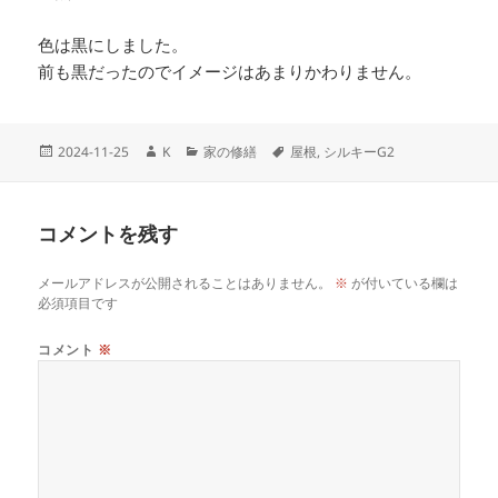
色は黒にしました。
前も黒だったのでイメージはあまりかわりません。
投
作
カ
タ
2024-11-25
K
家の修繕
屋根
,
シルキーG2
稿
成
テ
グ
日:
者
ゴ
リ
コメントを残す
ー
メールアドレスが公開されることはありません。
※
が付いている欄は
必須項目です
コメント
※