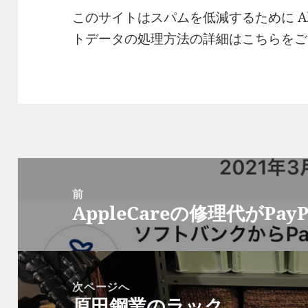
このサイトはスパムを低減するために Ak
トデータの処理方法の詳細はこちらをご
投
稿
前
AppleCareの修理代がPa
ナ
前
ビ
の
ゲ
投
ー
稿:
次ページへ
シ
原田鋼業のラック
次