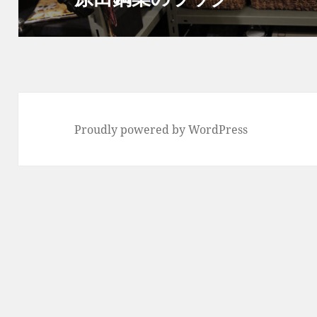
ョ
の
ン
投
稿:
Proudly powered by WordPress