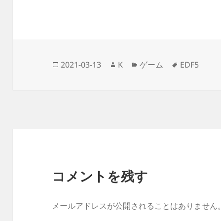
投
作
カ
タ
2021-03-13
K
ゲーム
EDF5
稿
成
テ
グ
日:
者
ゴ
リ
ー
コメントを残す
メールアドレスが公開されることはありません