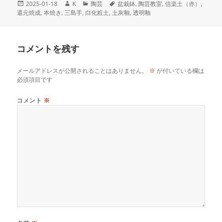
投
作
カ
タ
2025-01-18
K
陶芸
盆栽鉢
,
陶芸教室
,
信楽土（赤）
,
稿
成
テ
グ
還元焼成
,
本焼き
,
三島手
,
白化粧土
,
土灰釉
,
透明釉
日:
者
ゴ
リ
ー
コメントを残す
メールアドレスが公開されることはありません。
※
が付いている欄は
必須項目です
コメント
※