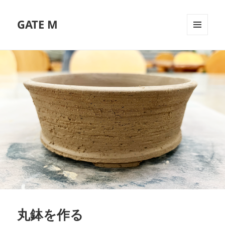
GATE M
メニュ
ーとウ
ィジェ
ット
丸鉢を作る