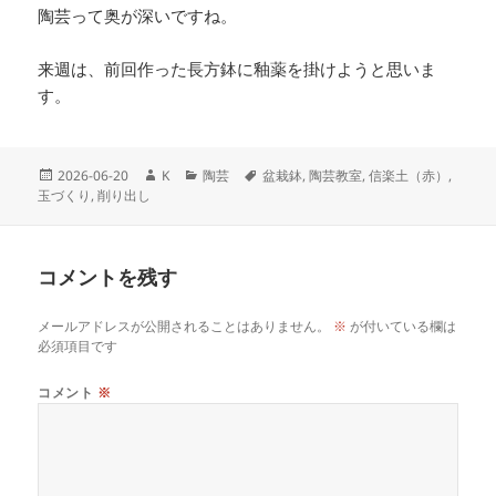
陶芸って奥が深いですね。
来週は、前回作った長方鉢に釉薬を掛けようと思いま
す。
投
作
カ
タ
2026-06-20
K
陶芸
盆栽鉢
,
陶芸教室
,
信楽土（赤）
,
稿
成
テ
グ
玉づくり
,
削り出し
日:
者
ゴ
リ
ー
コメントを残す
メールアドレスが公開されることはありません。
※
が付いている欄は
必須項目です
コメント
※