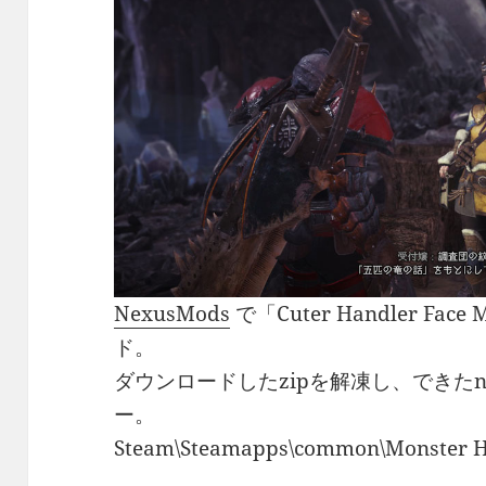
NexusMods
で「Cuter Handler F
ド。
ダウンロードしたzipを解凍し、できたna
ー。
Steam\Steamapps\common\Monster H