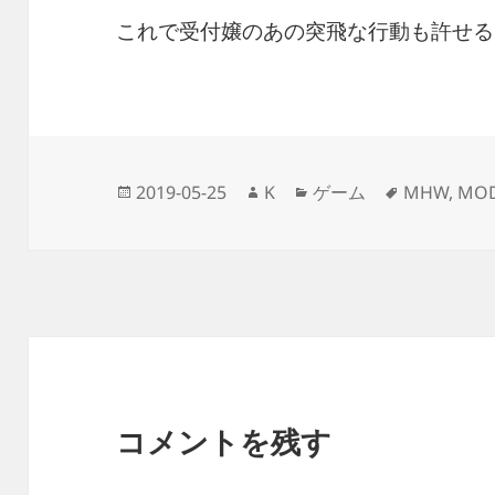
これで受付嬢のあの突飛な行動も許せるよ
投
作
カ
タ
2019-05-25
K
ゲーム
MHW
,
MO
稿
成
テ
グ
日:
者
ゴ
リ
ー
コメントを残す