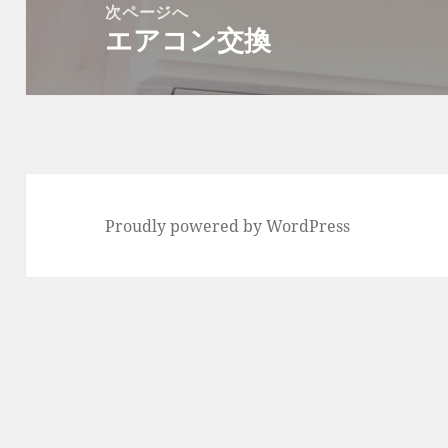
次ページへ
シ
エアコン交換
次
ョ
の
ン
投
稿:
Proudly powered by WordPress