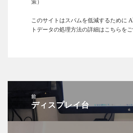
策）
このサイトはスパムを低減するために Ak
トデータの処理方法の詳細はこちらをご
投
稿
前
ディスプレイ台
ナ
前
ビ
の
ゲ
投
ー
稿: