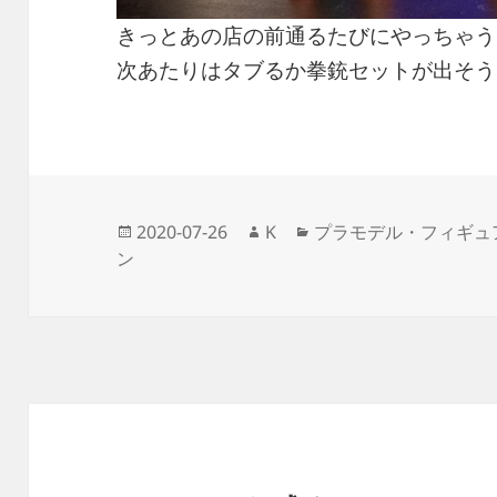
きっとあの店の前通るたびにやっちゃう
次あたりはタブるか拳銃セットが出そう
投
作
カ
2020-07-26
K
プラモデル・フィギュ
稿
成
テ
ン
日:
者
ゴ
リ
ー