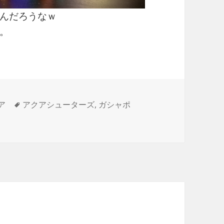
んだろうなｗ
。
タ
ア
アクアシューターズ
,
ガシャポ
グ