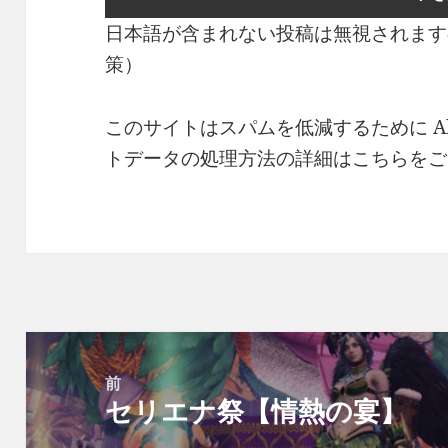
日本語が含まれない投稿は無視されます
策）
このサイトはスパムを低減するために Ak
トデータの処理方法の詳細はこちらをご
投
稿
前
セリエナ祭【情熱の宴】
ナ
前
ビ
の