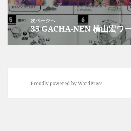
ゲ
投
ー
稿:
次ページへ
シ
35 GACHA-NEN 横山宏ワ
次
ョ
の
ン
投
稿:
Proudly powered by WordPress