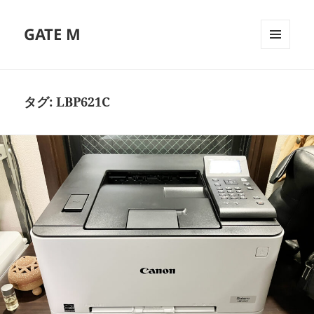
GATE M
メニュ
ーとウ
ィジェ
ット
タグ:
LBP621C