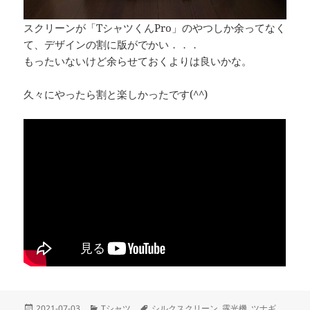
スクリーンが「TシャツくんPro」のやつしか余ってなく
て、デザインの割に版がでかい．．．
もったいないけど余らせておくよりは良いかな。
久々にやったら割と楽しかったです(^^)
投
カ
タ
2021-07-03
Tシャツ
シルクスクリーン
,
露光機
,
ツナギ