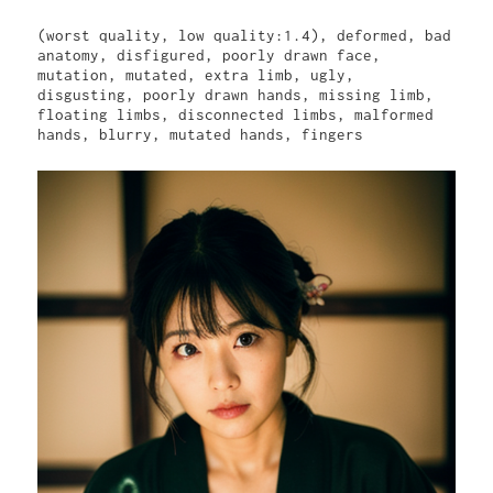
(worst quality, low quality:1.4), deformed, bad 
anatomy, disfigured, poorly drawn face, 
mutation, mutated, extra limb, ugly, 
disgusting, poorly drawn hands, missing limb, 
floating limbs, disconnected limbs, malformed 
hands, blurry, mutated hands, fingers