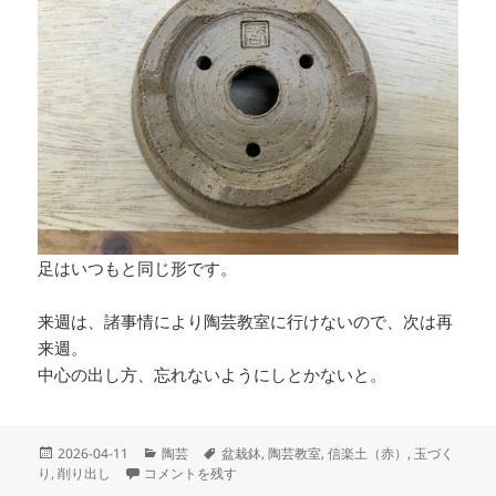
足はいつもと同じ形です。
来週は、諸事情により陶芸教室に行けないので、次は再
来週。
中心の出し方、忘れないようにしとかないと。
投
カ
タ
2026-04-11
陶芸
盆栽鉢
,
陶芸教室
,
信楽土（赤）
,
玉づく
稿
少し大きめの鉢を作ってみる に
テ
グ
り
,
削り出し
コメントを残す
日:
ゴ