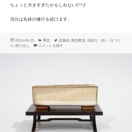
ちょっと大きすぎたかもしれない(^^;)
当分は丸鉢の修行を続けます。
投
カ
タ
2026-04-25
陶芸
盆栽鉢
,
陶芸教室
,
信楽土（赤）
,
玉づく
稿
今回も大きめの鉢 に
テ
グ
り
,
削り出し
コメントを残す
日:
ゴ
リ
ー