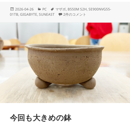
投
カ
タ
2026-04-26
PC
マザボ
,
B550M S2H
,
SE900NVG55-
稿
テ
グ
ゲーミングPCのマザボを交換、あとSSDを
01TB
,
GIGABYTE
,
SUNEAST
2件のコメント
日:
ゴ
リ
ー
今回も大きめの鉢