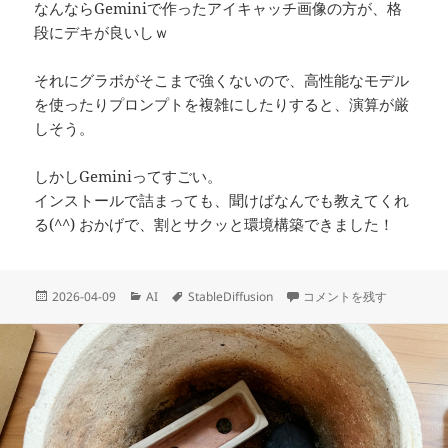
なんならGeminiで作ったアイキャッチ画像の方が、格
段にデキが良いしｗ
それにグラボがそこまで強くないので、高性能なモデル
を使ったりプロンプトを複雑にしたりすると、演算が厳
しそう。
しかしGeminiってすごい。
インストールで詰まっても、聞けばなんでも教えてくれ
る(^^) おかげで、割とサクッと環境構築できました！
投
カ
タ
Stable Diffusion を
2026-04-09
AI
StableDiffusion
コメントを残す
稿
テ
グ
日:
ゴ
リ
ー