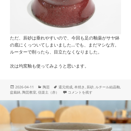
ただ、辰砂は垂れやすいので、今回も足の釉薬がサヤ鉢
の底にくっついてしまいました…でも、まだマシな方。
ルーターで削ったら、目立たなくなりました。
次は均窯釉も使ってみようと思います。
投
カ
タ
2026-04-11
陶芸
還元焼成
,
本焼き
,
辰砂
,
ルチール結晶釉
,
稿
テ
グ
本焼きがあがってきました に
盆栽鉢
,
陶芸教室
,
信楽土（赤）
コメントを残す
日:
ゴ
リ
ー