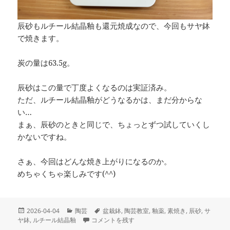
辰砂もルチール結晶釉も還元焼成なので、今回もサヤ鉢
で焼きます。
炭の量は63.5g。
辰砂はこの量で丁度よくなるのは実証済み。
ただ、ルチール結晶釉がどうなるかは、まだ分からな
い…
まぁ、辰砂のときと同じで、ちょっとずつ試していくし
かないですね。
さぁ、今回はどんな焼き上がりになるのか。
めちゃくちゃ楽しみです(^^)
投
カ
タ
2026-04-04
陶芸
盆栽鉢
,
陶芸教室
,
釉薬
,
素焼き
,
辰砂
,
サ
稿
テ
本焼きの準備 に
グ
ヤ鉢
,
ルチール結晶釉
コメントを残す
日:
ゴ