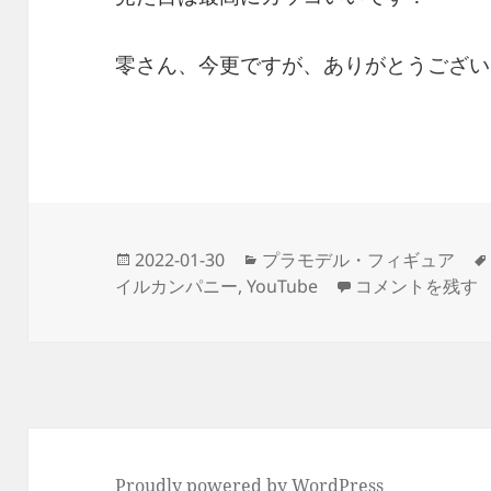
零さん、今更ですが、ありがとうござい
投
カ
2022-01-30
プラモデル・フィギュア
稿
テ
天元突破グレンラ
イルカンパニー
,
YouTube
コメントを残す
日:
ゴ
リ
ー
Proudly powered by WordPress