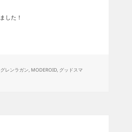
ました！
タ
グレンラガン
,
MODEROID
,
グッドスマ
ガン に
グ