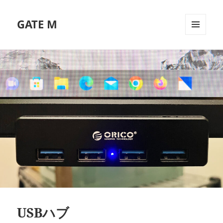
GATE M
メニュ
ーとウ
ィジェ
ット
USBハブ