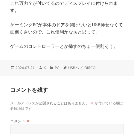
これ万力？が付いてるのでディスプレイに付けられま
す。
ゲーミングPCが本体のドアを開けないとUSB挿せなくて
面倒くさいので、これ便利かなぁと思って。
ゲームのコントローラーとか挿すのちょー便利そう。
投
作
カ
タ
2024-07-21
K
PC
USBハブ
,
ORICO
稿
成
テ
グ
日:
者
ゴ
リ
コメントを残す
ー
メールアドレスが公開されることはありません。
※
が付いている欄は
必須項目です
コメント
※