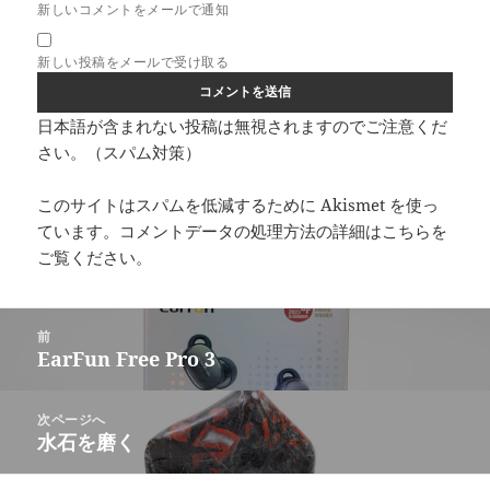
新しいコメントをメールで通知
新しい投稿をメールで受け取る
日本語が含まれない投稿は無視されますのでご注意くだ
さい。（スパム対策）
このサイトはスパムを低減するために Akismet を使っ
ています。
コメントデータの処理方法の詳細はこちらを
ご覧ください
。
投
前
稿
EarFun Free Pro 3
前
ナ
の
ビ
投
次ページへ
ゲ
稿:
水石を磨く
次
ー
の
シ