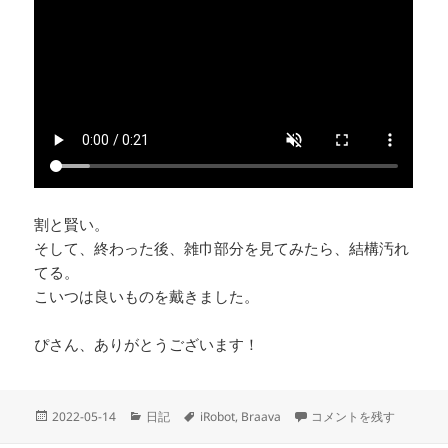
割と賢い。
そして、終わった後、雑巾部分を見てみたら、結構汚れ
てる。
こいつは良いものを戴きました。
ぴさん、ありがとうございます！
投
カ
タ
iRobot Braava 380j に
2022-05-14
日記
iRobot
,
Braava
コメントを残す
稿
テ
グ