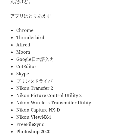
んだけど。
アプリはとりあえず
Chrome
Thunderbird
Alfred
Moom
Google日本語入力
CotEditor
Skype
プリンタドライバ
Nikon Transfer 2
Nikon Picture Control Utility 2
Nikon Wireless Transmitter Utility
Nikon Capture NX-D
Nikon ViewNX-i
FreeFileSync
Photoshop 2020