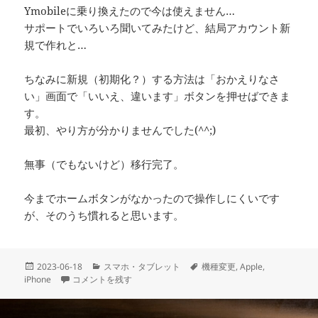
Ymobileに乗り換えたので今は使えません…
サポートでいろいろ聞いてみたけど、結局アカウント新
規で作れと…
ちなみに新規（初期化？）する方法は「おかえりなさ
い」画面で「いいえ、違います」ボタンを押せばできま
す。
最初、やり方が分かりませんでした(^^;)
無事（でもないけど）移行完了。
今までホームボタンがなかったので操作しにくいです
が、そのうち慣れると思います。
投
カ
タ
2023-06-18
スマホ・タブレット
機種変更
,
Apple
,
稿
機種変更 に
テ
グ
iPhone
コメントを残す
日:
ゴ
リ
ー