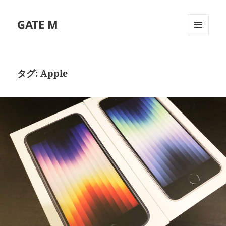
GATE M
メニュ
ーとウ
ィジェ
ット
タグ:
Apple