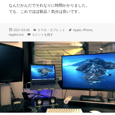
なんだかんだでそれなりに時間かかりました。
でも、これでほぼ新品！気分は良いです。
投
カ
タ
2021-03-06
スマホ・タブレット
Apple
,
iPhone
,
稿
iPhoneXを新しいのに交換してもらった に
テ
グ
AppleCare
コメントを残す
日:
ゴ
リ
ー