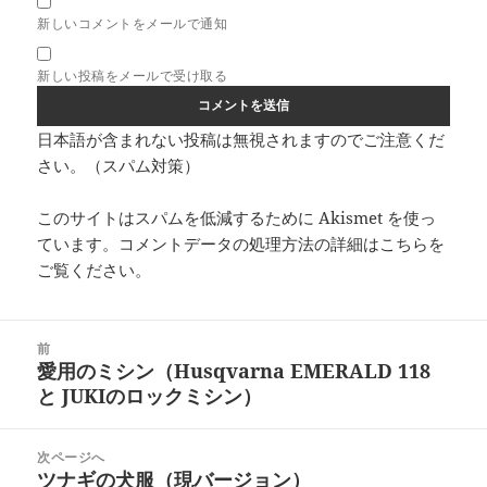
新しいコメントをメールで通知
新しい投稿をメールで受け取る
日本語が含まれない投稿は無視されますのでご注意くだ
さい。（スパム対策）
このサイトはスパムを低減するために Akismet を使っ
ています。
コメントデータの処理方法の詳細はこちらを
ご覧ください
。
投
前
稿
愛用のミシン（Husqvarna EMERALD 118
前
ナ
と JUKIのロックミシン）
の
ビ
投
ゲ
稿:
次ページへ
ー
ツナギの犬服（現バージョン）
次