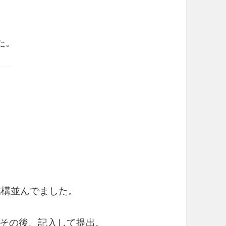
た。
結構並んでました。
その後、記入して提出。