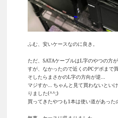
ふむ、安いケースなのに良き。
ただ、SATAケーブルはL字のやつの方
すが、なかったので近くのPCデポまで
そしたらまさかのL字の方向が逆…
マジすか… ちゃんと見て買わないとい
りました(^^;)
買ってきたやつも1本は使い道があった