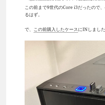
この前まで9世代のCore i3だったので
るはず。
で、
この前購入したケース
にINしまし