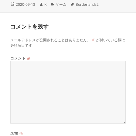
投
作
カ
タ
2020-09-13
K
ゲーム
Borderlands2
稿
成
テ
グ
日:
者
ゴ
リ
コメントを残す
ー
メールアドレスが公開されることはありません。
※
が付いている欄は
必須項目です
コメント
※
名前
※