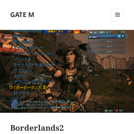
GATE M
メニュ
ーとウ
ィジェ
ット
Borderlands2