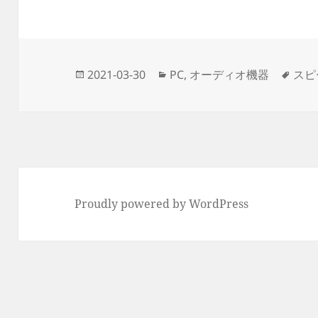
投
カ
タ
2021-03-30
PC
,
オーディオ機器
スピ
稿
テ
グ
日:
ゴ
リ
ー
Proudly powered by WordPress