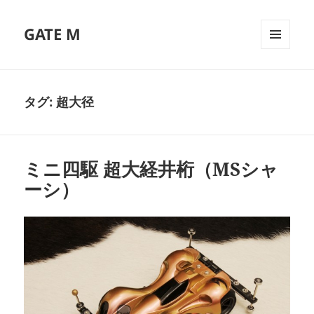
GATE M
メニュ
ーとウ
ィジェ
ット
タグ:
超大径
ミニ四駆 超大経井桁（MSシャ
ーシ）