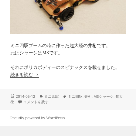
ミニ四駆ブームの時に作った超大経の井桁です。
元はシャーシはMSです。
それにポリカボディーのスピナックスを載せました。
ミニ四駆 超大経井桁（MSシャーシ）
続きを読む
投
カ
タ
2014-05-12
ミニ四駆
ミニ四駆
,
井桁
,
MSシャーシ
,
超大
稿
ミニ四駆 超大経井桁（MSシャーシ） に
テ
グ
径
コメントを残す
日:
ゴ
リ
ー
Proudly powered by WordPress