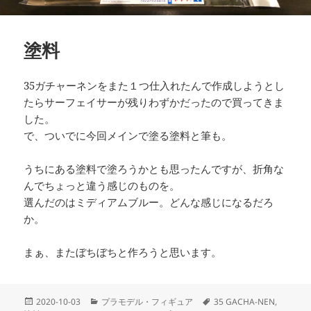
塗料
35ガチャーネンをまた１つ仕入れたんで作成しようとし
たらサーフェイサーが残りわずかだったので買ってきま
した。
で、ついでに今回メインで塗る塗料と筆も。
うちにある塗料で塗ろうかとも思ったんですが、折角な
んでちょっと違う感じのものを。
選んだのはミディアムブルー。どんな感じになるだろ
か。
まぁ、またぼちぼちと作ろうと思います。
投
カ
タ
2020-10-03
プラモデル・フィギュア
35 GACHA-NEN
,