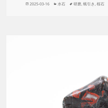
投
カ
タ
2025-03-16
水石
研磨
,
蝋引き
,
桜石
稿
テ
グ
日:
ゴ
リ
ー