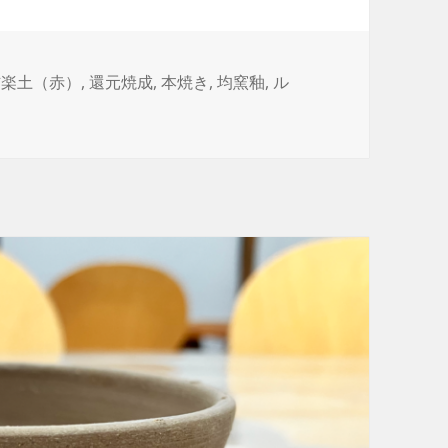
信楽土（赤）
,
還元焼成
,
本焼き
,
均窯釉
,
ル
に