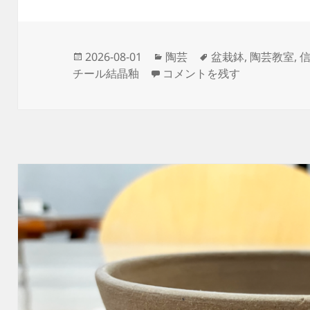
投
カ
タ
2026-08-01
陶芸
盆栽鉢
,
陶芸教室
,
稿
本焼きがあがってきました！ 
テ
グ
チール結晶釉
コメントを残す
日:
ゴ
リ
ー