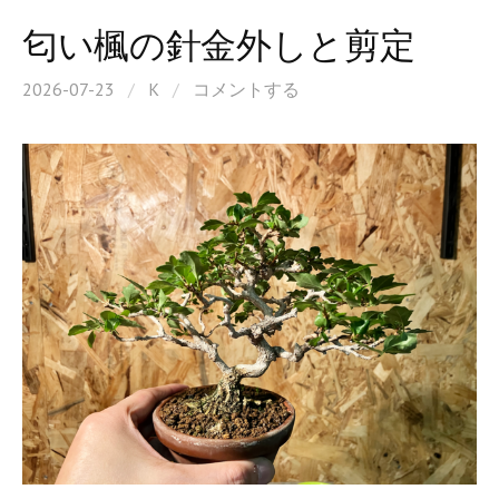
匂い楓の針金外しと剪定
2026-07-23
/
K
/
コメントする