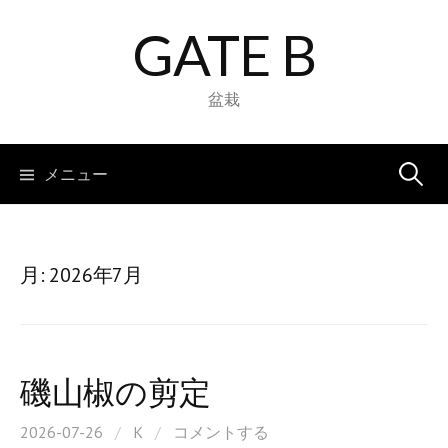
コ
GATE B
ン
テ
ン
盆栽
ツ
へ
検
メニュー
ス
キ
索:
ッ
プ
月:
2026年7月
磯山椒の剪定
2026-07-26
/
K
/
コメントする