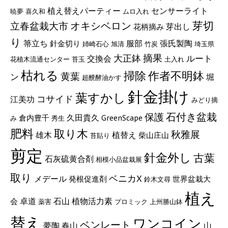
植え替えパーティー
センサーライト
暁夢
喜久和
ムロ入れ
芽切
立春盆栽大市
オキシベロン
芽出し
花柄摘み
り
服部
張氏製陶
箒立ち
針金切り
姉崎石心
旭清
竹炭
埼玉県
摘果
大正鉢
ルート
交換会
花植木流通センター
苔玉
土入れ
枯れる
掃除
作者不明鉢
黄葉
ン
堀
超醗酵油かす
針金掛け
葉すかし
コサイド
江美功
みどり摘
石付き盆栽
保護
久田貴久
GreenScape
倉内豊千
み
秀生
肥料
取り木
秋雅展
雄木
植替え
柴山庄山
苔貼り
剪定
針金外し
古葉
石灰硫黄合剤
相模小品盆栽展
取り
ベニカX
メデール
発根促進剤
世界盆栽大
鈴木文尋
植え
植物活力素
卓道
石山
会
薬害
プロミック
上州勝山鉢
替え
ワンコイン
ベンレート
山
夢陶
春山