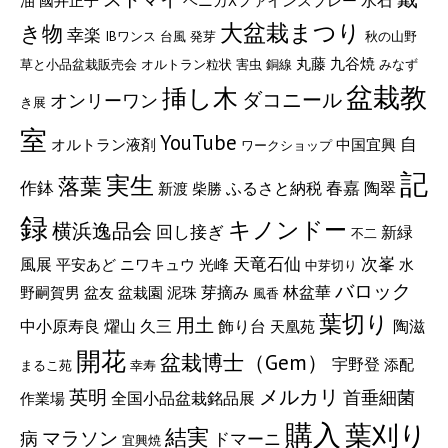
水石
油
國井正子
ベニカXファインスプレー
大盆栽まつり
き物
幸楽
IBワンス
台風
発芽
秋の山野
丸藤
九谷焼
草と小品盆栽販売会
オルトラン粒状
害虫
銅線
みなず
盆栽教
挿し木
ダコニール
オンリーワン
き展
室
YouTube
自
オルトラン液剤
中国宜興
ワークショップ
記
実生
落葉
作鉢
ふるさと納税
春嘉
陶翠
新渡
柴勝
録
キノンドー
横浜逸品会
回し接ぎ
新緑
不二
次峯
天竜石仙
風展
平安あど
ニワキュウ
光峰
水
中芽切り
バロック
芽摘み
林盆華
野嗣賀男
盆友
盆栽園
泥珠
風香
葉切り
用土
燿山
陶滋
中小原寿良
久三
飾り台
天凰苑
開花
盆栽博士（Gem）
宇野登
添配
まるこ苑
幸寿
メルカリ
英明
首垂細菌
全国小品盆栽銘品展
作業場
購入
葉刈り
結実
マラソン
病
ドマーニ
宜興焼