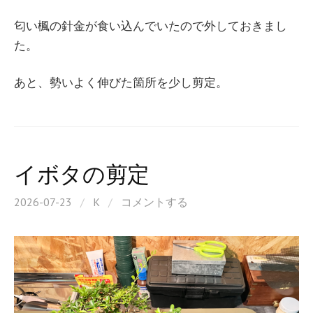
匂い楓の針金が食い込んでいたので外しておきまし
た。
あと、勢いよく伸びた箇所を少し剪定。
イボタの剪定
2026-07-23
/
K
/
コメントする