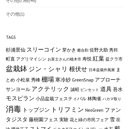
その他の樹
(46)
その他
(1)
TAGS
スリーコイン
杉浦景仙
芽かき
佐野大助
秀邦
癒合剤
紅葉
町直
寿悦
アグリマイシン
盆クラ市
お富士さんの植木市
盆栽鉢
ジン・シャリ
根伏せ
ま
日本盆栽作風展
棚場
寒冷紗
アプローチ
小松泉
GreenSnap
とめ
秀峰
アクテリック
道具
サンヨール
吾水
誠昭
ピンセット
モスピラン
小品盆栽フェスティバル
林陶雀
ハカマ取り
消毒
トリフミン
トップジン
ファン
NeoGreen
タジスタ
藤樹園フェス
雪
実験
花と緑の市民フェア
荏
戴
ストマイ