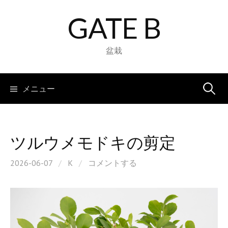
コ
GATE B
ン
テ
ン
盆栽
ツ
へ
検
メニュー
ス
キ
索:
ッ
プ
ツルウメモドキの剪定
2026-06-07
/
K
/
コメントする