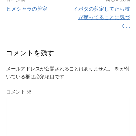
投
ヒメシャラの剪定
イボタの剪定してたら枝
稿
が腐ってることに気づ
ナ
く…
ビ
コメントを残す
ゲ
ー
メールアドレスが公開されることはありません。
※
が付
いている欄は必須項目です
シ
コメント
※
ョ
ン