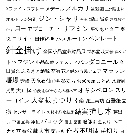
メルカリ
メデール
Xファインスプレー
盆栽園
上州勝山鉢
ジン・シャリ
燿山
オルトラン液剤
誠昭
苔玉
超醗酵油
トリフミン
用土
アプローチ
久三
寿
平安あど
かす
ベンレート
コサイド
自作鉢
ルートン
悦
IBワンス
針金掛け
全国小品盆栽銘品展
世界盆栽大会
喜久和
トップジン
ダコニール
小品盆栽フェスティバル
久
マラソン
田貴久
ふるさと納税
荏油
花と緑の市民フェア
棚場
天竜石仙
秀峰
箒立ち
まとめ
NeoGreen
水野嗣
暁夢
オキシベロン
スリ
大正鉢
賀男
竹炭
お富士さんの植木市
大盆栽まつり
ーコイン
首垂細菌
幸楽
堀江美功
挿し木
結実
病
センサーライト
芽出
相模小品盆栽展
バロック
ベニ
服部
し
中国宜興
添配
針金切り
害虫
薬害
作者不明鉢
芽切り
立春盆栽大市
カX
芽かき
日