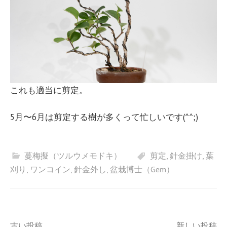
これも適当に剪定。
5月〜6月は剪定する樹が多くって忙しいです(^^;)
蔓梅擬（ツルウメモドキ）
剪定
,
針金掛け
,
葉
刈り
,
ワンコイン
,
針金外し
,
盆栽博士（Gem）
古い投稿
新しい投稿