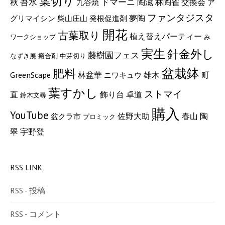
葉切り
秋
吾水
ドマーニ
陶滋
林陶雀
交換会
九谷焼
ア
ファンタジスタ
夢陶
グリマイシン
柴山庄山
発根促進剤
開花
古葉取り
植え替えパーティー
ワークショップ
み
実生
針金外し
藤樹園フェス
なずき展
癒合剤
中芽切り
盆栽鉢
肥料
GreenScape
町
林盆華
雄木
ニワキュウ
葉すかし
ストマイ
直
飾り台
卓道
鈴木文尋
購入
YouTube
陶
佐野大助
春山
盆クラ市
プロミック
翠
宇野登
RSS LINK
RSS - 投稿
RSS - コメント