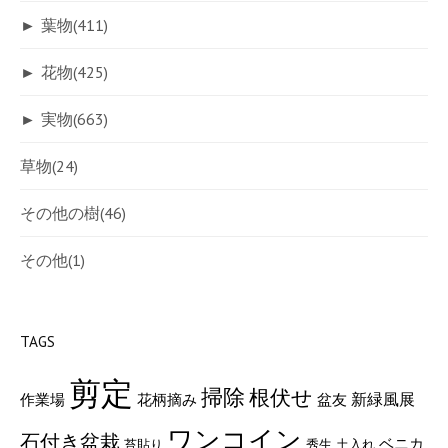
►
葉物
(411)
►
花物
(425)
►
実物
(663)
草物
(24)
その他の樹
(46)
その他
(1)
TAGS
剪定
掃除
根伏せ
新緑風展
作業場
花柄摘み
盆友
ワンコイン
石付き盆栽
ベニカ
苔貼り
秀生
土入れ