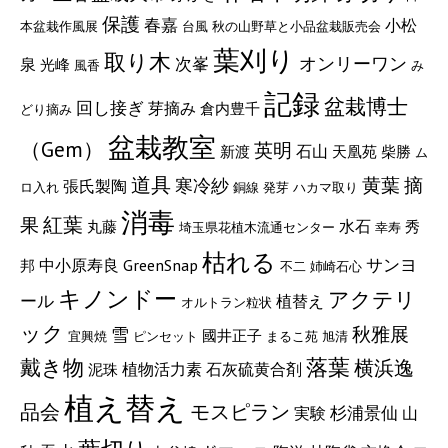
保護
春嘉
小松
本盆栽作風展
台風
秋の山野草と小品盆栽販売会
葉刈り
取り木
次峯
オンリーワン
泉
光峰
風香
み
記録
盆栽博士
回し接ぎ
芽摘み
倉内豊千
どり摘み
盆栽教室
（Gem）
英明
石山
新渡
天凰苑
柴勝
ム
道具
黄葉
摘
寒冷紗
張氏製陶
ロ入れ
銅線
発芽
ハカマ取り
消毒
紅葉
果
水石
丸藤
秀
埼玉県花植木流通センター
幸寿
枯れる
サンヨ
GreenSnap
中小原寿良
邦
不二
姉崎石心
キノンドー
アクテリ
ール
植替え
オルトラン粒状
ック
秋雅展
雪
國井正子
宜興焼
ピンセット
まるこ苑
旭清
戴き物
落葉
横浜逸
植物活力素
石灰硫黄合剤
泥珠
植え替え
モスピラン
品会
実験
杉浦景仙
山