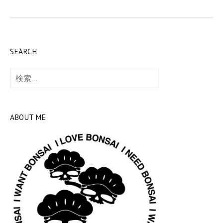
SEARCH
検
索:
ABOUT ME