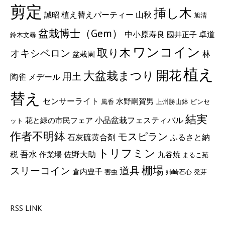
剪定
挿し木
山秋
植え替えパーティー
誠昭
旭清
盆栽博士（Gem）
中小原寿良
卓道
國井正子
鈴木文尋
ワンコイン
取り木
オキシベロン
林
盆栽園
植え
開花
大盆栽まつり
用土
メデール
陶雀
替え
センサーライト
水野嗣賀男
風香
上州勝山鉢
ピンセ
結実
小品盆栽フェスティバル
花と緑の市民フェア
ット
作者不明鉢
モスピラン
石灰硫黄合剤
ふるさと納
トリフミン
税
吾水
佐野大助
作業場
九谷焼
まるこ苑
棚場
スリーコイン
道具
倉内豊千
害虫
姉崎石心
発芽
RSS LINK