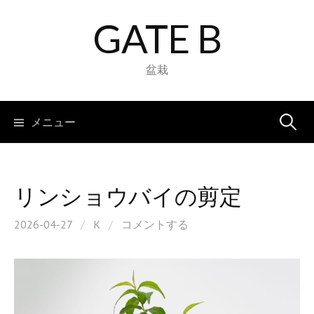
コ
GATE B
ン
テ
ン
盆栽
ツ
へ
検
メニュー
ス
キ
索:
ッ
プ
リンショウバイの剪定
2026-04-27
/
K
/
コメントする