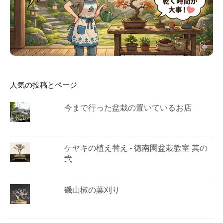
人気の投稿とページ
今まで行った盆栽の置いているお店
ケヤキの植え替え - 徳南園盆栽教室 其の
弐
磯山椒の葉刈り