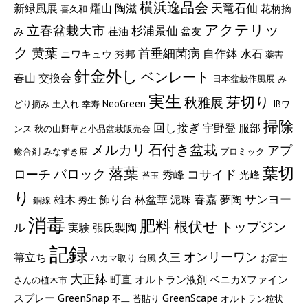
横浜逸品会
燿山
陶滋
天竜石仙
新緑風展
花柄摘
喜久和
アクテリッ
立春盆栽大市
杉浦景仙
み
荏油
盆友
ク
黄葉
首垂細菌病
自作鉢
水石
ニワキュウ
秀邦
薬害
針金外し
ベンレート
春山
交換会
日本盆栽作風展
み
実生
芽切り
秋雅展
NeoGreen
どり摘み
土入れ
幸寿
IBワ
掃除
回し接ぎ
宇野登
服部
ンス
秋の山野草と小品盆栽販売会
メルカリ
石付き盆栽
アプ
癒合剤
みなずき展
プロミック
葉切
落葉
バロック
ローチ
コサイド
秀峰
光峰
苔玉
り
サンヨー
春嘉
雄木
飾り台
林盆華
夢陶
泥珠
銅線
秀生
消毒
肥料
根伏せ
トップジン
ル
実験
張氏製陶
記録
オンリーワン
箒立ち
久三
ハカマ取り
台風
お富士
大正鉢
町直
オルトラン液剤
ベニカXファイン
さんの植木市
GreenSnap
GreenScape
スプレー
不二
苔貼り
オルトラン粒状