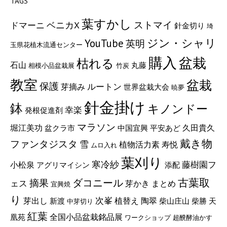
TAGS
葉すかし
ストマイ
ベニカX
ドマーニ
針金切り
埼
ジン・シャリ
YouTube
英明
玉県花植木流通センター
購入
盆栽
枯れる
石山
丸藤
相模小品盆栽展
竹炭
教室
盆栽
保護
ルートン
芽摘み
世界盆栽大会
暁夢
針金掛け
鉢
キノンドー
幸楽
発根促進剤
マラソン
久田貴久
堀江美功
盆クラ市
中国宜興
平安あど
戴き物
ファンタジスタ
雪
植物活力素
寿悦
ムロ入れ
葉刈り
寒冷紗
藤樹園フ
小松泉
アグリマイシン
添配
古葉取
ダコニール
摘果
ェス
芽かき
まとめ
宜興焼
り
次峯
陶翠
芽出し
植替え
新渡
柴山庄山
柴勝
天
中芽切り
紅葉
全国小品盆栽銘品展
凰苑
ワークショップ
超醗酵油かす