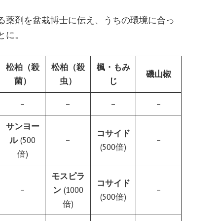
る薬剤を盆栽博士に伝え、うちの環境に合っ
とに。
松柏（殺
松柏（殺
楓・もみ
磯山椒
菌）
虫）
じ
–
–
–
–
サンヨー
コサイド
ル
(500
–
–
(500倍)
倍)
モスピラ
コサイド
–
ン
(1000
–
(500倍)
倍)