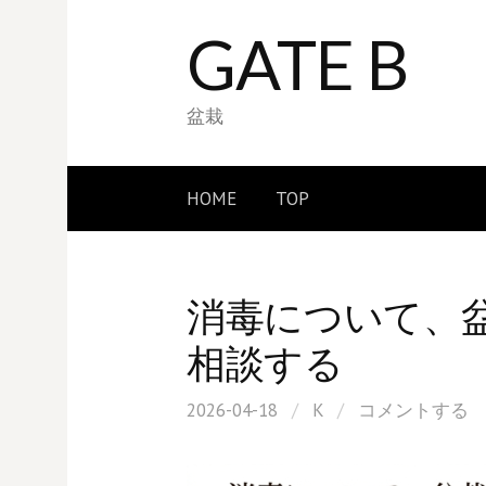
コ
GATE B
ン
テ
ン
盆栽
ツ
へ
HOME
TOP
ス
キ
ッ
消毒について、盆栽
プ
相談する
2026-04-18
/
K
/
コメントする