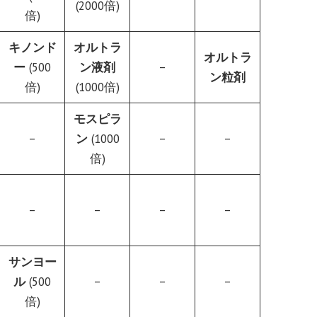
(2000倍)
倍)
キノンド
オルトラ
オルトラ
ー
(500
ン液剤
–
ン粒剤
倍)
(1000倍)
モスピラ
–
ン
(1000
–
–
倍)
–
–
–
–
サンヨー
ル
(500
–
–
–
倍)