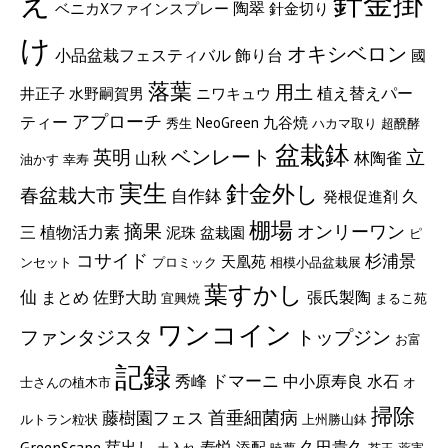
え
針金掛
陶翠
ベニカXファインスプレー
針金切り
け
オキシベロン
小品盆栽フェスティバル
飾り台
國
落葉
用土
植え替えパー
井正子
水野嗣賀男
ニワキュウ
アプローチ
ティー
NeoGreen
九谷焼
秀生
ハカマ取り
超醗酵
盆栽鉢
ベンレート
立
英明
山秋
林陶雀
油かす
幸寿
実生
針金外し
春盆栽大市
自作鉢
久
発根促進剤
棚場
摘果
オンリーワン
植物活力素
三
泥珠
盆栽園
ピ
コサイド
杉浦景
天凰苑
ンセット
プロミック
相模小品盆栽展
葉すかし
仙
張氏製陶
まとめ
佐野大助
宜興焼
まるこ苑
ワンコイン
ファンタジスタ
トップジン
お富
記録
ドマーニ
秀峰
中小原寿良
水石
士さんの植木市
オ
掃除
藤樹園フェス
首垂細菌病
ルトラン粒状
上州勝山鉢
GreenScape
久田貴久
芽出し
寿悦
添配