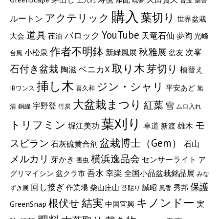
土入れ
暁夢
苔玉
薬害
購入
葉切り
アクテリック
ルートン
世界盆栽
YouTube
道具
バロック
天竜石仙
夢陶
大会
荏油
光峰
作者不明鉢
秋雅展
次峯
小松泉
新緑風展
盆友
台風
取り木
芽切り
石付き盆栽
ベニカX
陶滋
植替え
挿し木
ジン・シャリ
平安あど
IBワンス
喜久和
旭
大盆栽まつり
紅葉
雪
宇野登
清
銅線
竹炭
ムロ入れ
葉刈り
トリフミン
モ
堀江美功
卓道
雄木
新渡
盆栽博士（Gem）
スピラン
石灰硫黄合剤
石山
メルカリ
横浜逸品会
芽かき
センサーライト
ア
害虫
吾水
幸楽
全国小品盆栽銘品展
グリマイシン
盆クラ市
みな
保護
回し接ぎ
作業場
柴山庄山
誠昭
秀邦
ずき展
苔貼り
風香
キノンドー
根伏せ
結実
GreenSnap
実
中国宜興