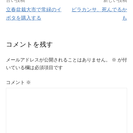
投
立春盆栽大市で常緑のイ
ピラカンサ、死んでるか
稿
ボタを購入する
も
ナ
ビ
コメントを残す
ゲ
メールアドレスが公開されることはありません。
※
が付
ー
いている欄は必須項目です
シ
コメント
※
ョ
ン