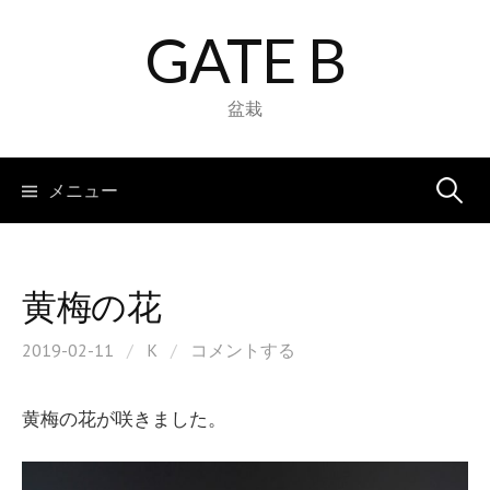
コ
GATE B
ン
テ
ン
盆栽
ツ
へ
検
メニュー
ス
キ
索:
ッ
プ
黄梅の花
2019-02-11
/
K
/
コメントする
黄梅の花が咲きました。