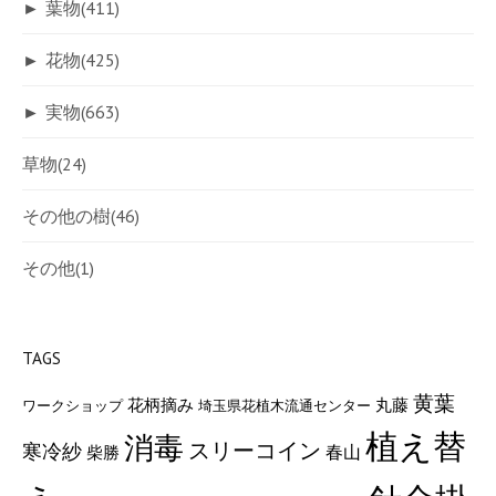
►
葉物
(411)
►
花物
(425)
►
実物
(663)
草物
(24)
その他の樹
(46)
その他
(1)
TAGS
黄葉
花柄摘み
丸藤
ワークショップ
埼玉県花植木流通センター
植え替
消毒
スリーコイン
寒冷紗
春山
柴勝