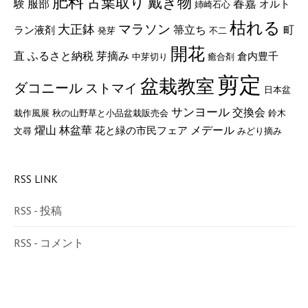
肥料
古葉取り
戴き物
験
服部
春嘉
オルト
姉崎石心
枯れる
マラソン
大正鉢
町
箒立ち
ラン液剤
発芽
不二
開花
直
ふるさと納税
芽摘み
倉内豊千
中芽切り
癒合剤
剪定
盆栽教室
ダコニール
ストマイ
日本盆
サンヨール
交換会
栽作風展
秋の山野草と小品盆栽販売会
鈴木
燿山
メデール
林盆華
花と緑の市民フェア
文尋
みどり摘み
RSS LINK
RSS - 投稿
RSS - コメント