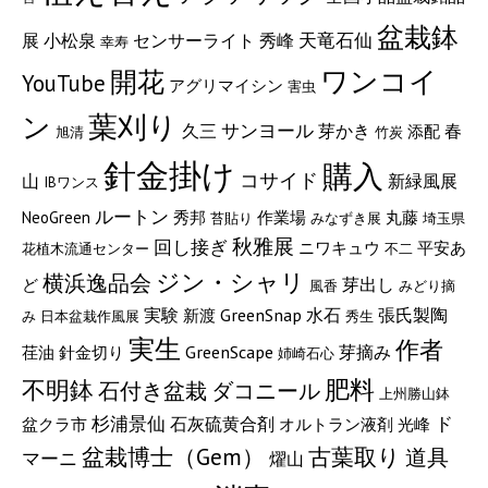
盆栽鉢
小松泉
天竜石仙
展
センサーライト
秀峰
幸寿
ワンコイ
開花
YouTube
アグリマイシン
害虫
葉刈り
ン
サンヨール
久三
芽かき
春
添配
旭清
竹炭
針金掛け
購入
コサイド
山
新緑風展
IBワンス
ルートン
NeoGreen
秀邦
作業場
丸藤
苔貼り
みなずき展
埼玉県
秋雅展
回し接ぎ
ニワキュウ
平安あ
花植木流通センター
不二
ジン・シャリ
横浜逸品会
芽出し
ど
風香
みどり摘
実験
GreenSnap
張氏製陶
水石
新渡
み
日本盆栽作風展
秀生
実生
作者
GreenScape
芽摘み
荏油
針金切り
姉崎石心
肥料
不明鉢
石付き盆栽
ダコニール
上州勝山鉢
杉浦景仙
石灰硫黄合剤
ド
盆クラ市
オルトラン液剤
光峰
盆栽博士（Gem）
古葉取り
道具
マーニ
燿山