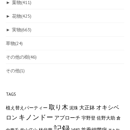
►
葉物
(411)
►
花物
(425)
►
実物
(663)
草物
(24)
その他の樹
(46)
その他
(1)
TAGS
取り木
オキシベ
大正鉢
植え替えパーティー
泥珠
キノンドー
ロン
アプローチ
宇野登
佐野大助
倉
記録
首垂細菌病
林盆華