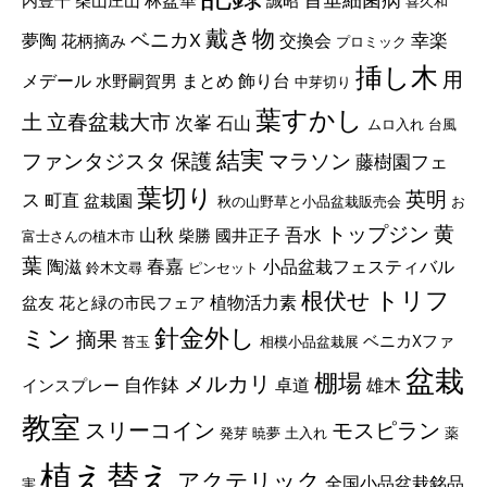
内豊千
柴山庄山
誠昭
喜久和
戴き物
ベニカX
幸楽
夢陶
交換会
花柄摘み
プロミック
挿し木
用
メデール
まとめ
飾り台
水野嗣賀男
中芽切り
葉すかし
立春盆栽大市
土
次峯
石山
ムロ入れ
台風
結実
ファンタジスタ
マラソン
保護
藤樹園フェ
葉切り
英明
ス
町直
盆栽園
秋の山野草と小品盆栽販売会
お
トップジン
黄
山秋
吾水
柴勝
國井正子
富士さんの植木市
葉
陶滋
春嘉
小品盆栽フェスティバル
鈴木文尋
ピンセット
根伏せ
トリフ
植物活力素
盆友
花と緑の市民フェア
針金外し
ミン
摘果
ベニカXファ
苔玉
相模小品盆栽展
盆栽
棚場
メルカリ
自作鉢
卓道
雄木
インスプレー
教室
モスピラン
スリーコイン
発芽
暁夢
土入れ
薬
植え替え
アクテリック
全国小品盆栽銘品
害