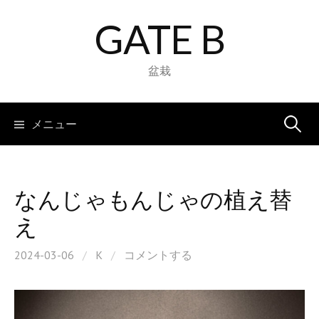
コ
GATE B
ン
テ
ン
盆栽
ツ
へ
検
メニュー
ス
キ
索:
ッ
プ
なんじゃもんじゃの植え替
え
2024-03-06
/
K
/
コメントする