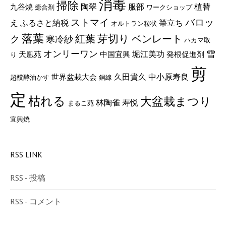
消毒
掃除
陶翠
服部
植替
九谷焼
癒合剤
ワークショップ
ストマイ
バロッ
ふるさと納税
え
箒立ち
オルトラン粒状
落葉
紅葉
芽切り
ベンレート
ク
寒冷紗
ハカマ取
オンリーワン
雪
堀江美功
天凰苑
中国宜興
発根促進剤
り
剪
久田貴久
中小原寿良
世界盆栽大会
超醗酵油かす
銅線
定
枯れる
大盆栽まつり
林陶雀
寿悦
まるこ苑
宜興焼
RSS LINK
RSS - 投稿
RSS - コメント