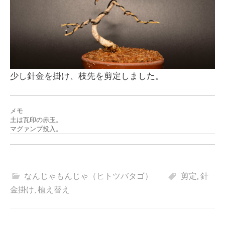
少し針金を掛け、枝先を剪定しました。
メモ

土は瓦印の赤玉。

マグァンプ投入。
なんじゃもんじゃ（ヒトツバタゴ）
剪定
,
針
金掛け
,
植え替え