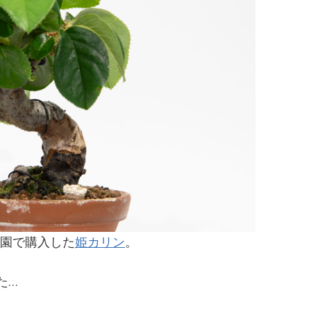
栽園で購入した
姫カリン
。
た…