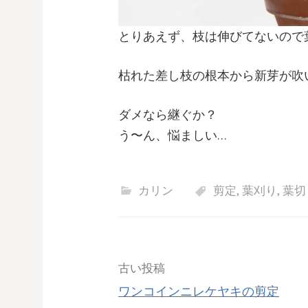
とりあえず、枝は伸びてないので
枯れた差し枝の根本から新芽が吹
ダメなら継ぐか？
う〜ん、悩ましい…
カリン
剪定
,
葉刈り
,
葉切
投
古い投稿
ワンコインニレケヤキの剪定