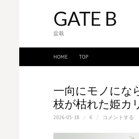
コ
GATE B
ン
テ
ン
盆栽
ツ
へ
HOME
TOP
ス
キ
ッ
一向にモノにな
プ
枝が枯れた姫カ
2026-05-18
/
K
/
コメントする