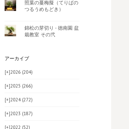
照葉の蔓梅擬（てりばの
つるうめもどき）
錦松の芽切り - 徳南園 盆
栽教室 その弐
アーカイブ
[+]
2026 (204)
[+]
2025 (266)
[+]
2024 (272)
[+]
2023 (187)
[+]
2022 (52)