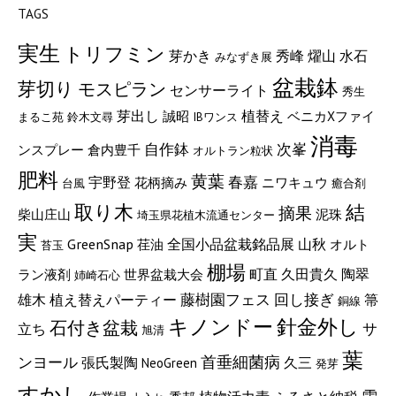
TAGS
実生
トリフミン
燿山
芽かき
秀峰
水石
みなずき展
盆栽鉢
芽切り
モスピラン
センサーライト
秀生
芽出し
植替え
誠昭
ベニカXファイ
まるこ苑
鈴木文尋
IBワンス
消毒
自作鉢
次峯
ンスプレー
倉内豊千
オルトラン粒状
肥料
黄葉
宇野登
春嘉
花柄摘み
ニワキュウ
台風
癒合剤
取り木
結
摘果
柴山庄山
泥珠
埼玉県花植木流通センター
実
GreenSnap
山秋
全国小品盆栽銘品展
荏油
オルト
苔玉
棚場
町直
久田貴久
陶翠
ラン液剤
世界盆栽大会
姉崎石心
藤樹園フェス
回し接ぎ
雄木
植え替えパーティー
箒
銅線
キノンドー
針金外し
石付き盆栽
サ
立ち
旭清
葉
ンヨール
首垂細菌病
張氏製陶
久三
NeoGreen
発芽
すかし