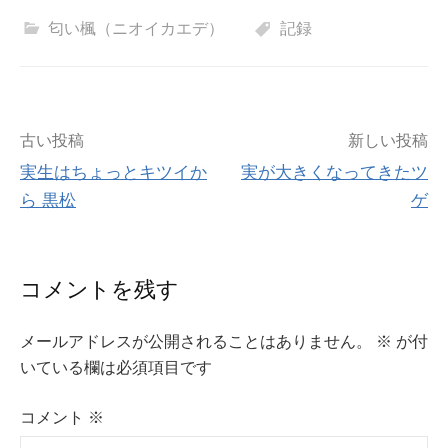
匂い楓（ニオイカエデ）
記録
投
古い投稿
新しい投稿
実生はちょっとキツイか
実が大きくなってきたツ
稿
ら 黒松
ゲ
ナ
ビ
コメントを残す
ゲ
メールアドレスが公開されることはありません。
※
が付
ー
いている欄は必須項目です
シ
コメント
※