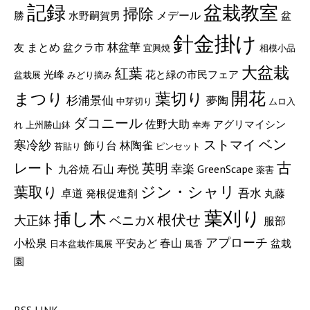
記録
盆栽教室
掃除
メデール
勝
水野嗣賀男
盆
針金掛け
まとめ
林盆華
友
盆クラ市
宜興焼
相模小品
大盆栽
紅葉
光峰
花と緑の市民フェア
盆栽展
みどり摘み
開花
まつり
葉切り
杉浦景仙
夢陶
中芽切り
ムロ入
ダコニール
佐野大助
アグリマイシン
れ
上州勝山鉢
幸寿
ベン
ストマイ
寒冷紗
飾り台
林陶雀
苔貼り
ピンセット
古
レート
英明
幸楽
GreenScape
石山
寿悦
九谷焼
薬害
ジン・シャリ
葉取り
吾水
卓道
発根促進剤
丸藤
葉刈り
挿し木
根伏せ
大正鉢
ベニカX
服部
アプローチ
小松泉
春山
平安あど
盆栽
日本盆栽作風展
風香
園