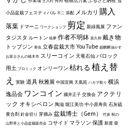
雪
植物活力素
ふるさと納税
作業場
秀邦
土入れ
購入
メルカリ
小品盆栽フェスティバル
添配
不二
剪定
落葉
ファン
ドマーニ
新緑風展
ワークショップ
作者不明鉢
戴き物
タジスタ
ルートン
暁夢
喜久和
YouTube
トップジン
立春盆栽大市
害虫
超醗酵油かす
スリーコイン
バロック
天竜石仙
お富士さんの植木市
植え替
枯れる
用土
オンリーワン
プロミック
え
道具
横浜
秋雅展
実験
中国宜興
天凰苑
ハカマ取り
ワンコイン
アクテリ
逸品会
交換会
國井正子
ック
オキシベロン
陶滋
石灰硫
堀江美功
中小原寿良
盆栽博士（Gem）
黄合剤
芽摘み
針金切り
竹炭
秋の
マラソン
保護
コサイド
新渡
柴
山野草と小品盆栽販売会