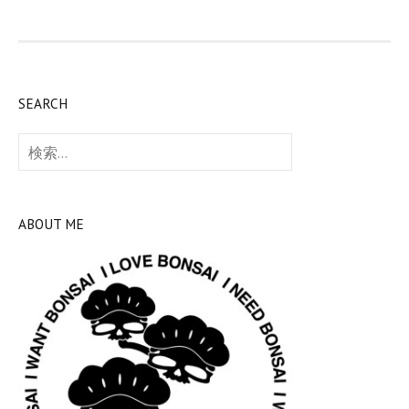
SEARCH
検
索:
ABOUT ME