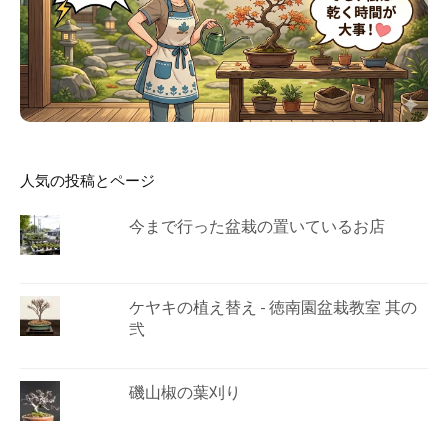
人気の投稿とページ
今まで行った盆栽の置いているお店
ケヤキの植え替え - 徳南園盆栽教室 其の
弐
磯山椒の葉刈り