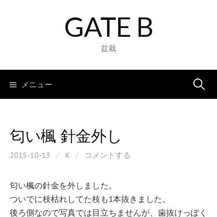
コ
GATE B
ン
テ
ン
盆栽
ツ
へ
検
メニュー
ス
キ
索:
ッ
プ
匂い楓 針金外し
2015-10-13
/
K
/
コメントする
匂い楓の針金を外しました。
ついでに枝枯れしてた枝も1本抜きました。
後ろ側なので写真では目立ちませんが、歯抜けっぽく