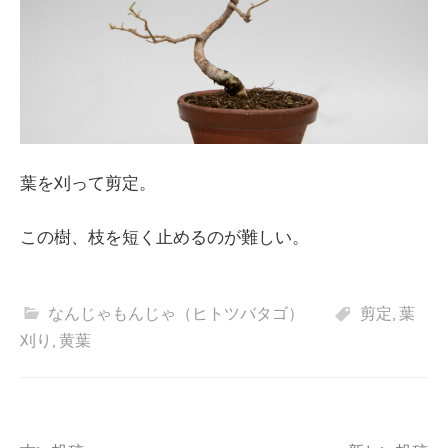
葉を刈って剪定。
この樹、枝を短く止めるのが難しい。
なんじゃもんじゃ（ヒトツバタゴ）
剪定
,
葉
刈り
,
黄葉