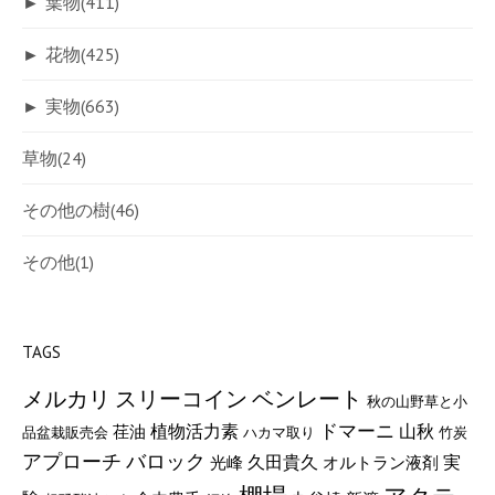
►
葉物
(411)
►
花物
(425)
►
実物
(663)
草物
(24)
その他の樹
(46)
その他
(1)
TAGS
メルカリ
スリーコイン
ベンレート
秋の山野草と小
植物活力素
ドマーニ
山秋
荏油
品盆栽販売会
ハカマ取り
竹炭
バロック
アプローチ
久田貴久
実
光峰
オルトラン液剤