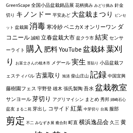
GreenScape
全国小品盆栽銘品展
花柄摘み
針金
みどり摘み
キノンドー
大盆栽まつり
切り
平安あど
ピンセ
消毒
ダ
寒冷紗
ベニカX
オンリーワン
盆栽園
ット
結実
コニール
立春盆栽大市
センサ
誠昭
盆クラ市
購入
葉刈
盆栽鉢
肥料
YouTube
ーライト
り
実生
メデール
小品盆栽フ
お富士さんの植木市
苔貼り
記録
古葉取り
ェスティバル
柴山庄山
中国宜興
旭清
盆栽教室
藤樹園フェス
宇野登
張氏製陶
吾水
雄木
芽切り
サンヨール
まとめ
アグリマイシン
秀邦
姉崎石心
紅葉
コサイド
服部
芽出し
盆友
まるこ苑
中芽切り
台風
剪定
横浜逸品会
黄
町直
久三
不二
みなずき展
癒合剤