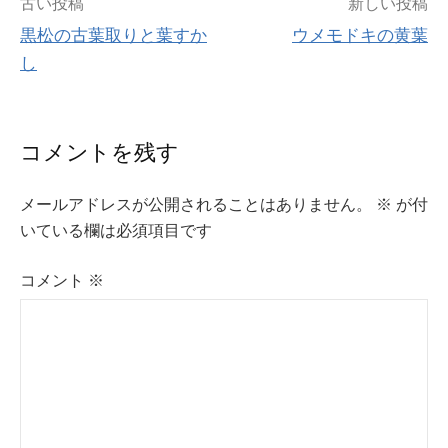
投
古い投稿
新しい投稿
黒松の古葉取りと葉すか
ウメモドキの黄葉
稿
し
ナ
ビ
コメントを残す
ゲ
メールアドレスが公開されることはありません。
※
が付
ー
いている欄は必須項目です
シ
コメント
※
ョ
ン