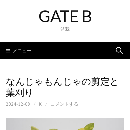
コ
GATE B
ン
テ
ン
盆栽
ツ
へ
検
メニュー
ス
キ
索:
ッ
プ
なんじゃもんじゃの剪定と
葉刈り
2024-12-08
/
K
/
コメントする