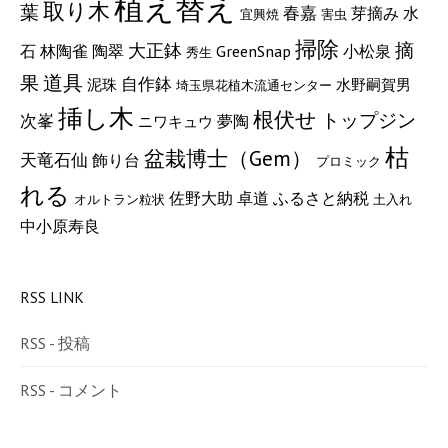
植え替え
取り木
葉
春嘉
芽摘み
水
宜興焼
害虫
掃除
摘
大正鉢
陶翠
GreenSnap
小松泉
石
林陶雀
秀生
道具
果
自作鉢
泥珠
水野嗣賀男
埼玉県花植木流通センター
挿し木
根伏せ
トップジン
次峯
夢陶
ニワキュウ
枯
盆栽博士（Gem）
天竜石仙
飾り台
プロミック
れる
ふるさと納税
佐野大助
卓道
オルトラン粒状
土入れ
中小原寿良
RSS LINK
RSS - 投稿
RSS - コメント