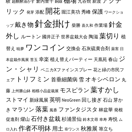
棚場
アクテ
験
倉内豊千
九谷焼
新渡
超醗酵油かす
銅線
開花
リック
保護
堀江美功
秀峰
添配
発芽
ワークショ
針金掛け
針金
戴き物
柴勝
作業場
ップ
喜久和
外し
葉切り
ルートン
陶滋
植
國井正子
世界盆栽大会
ワンコイン
石灰硫黄合剤
替え
交換会
暁夢
薬害
日
ジ
幸楽
植え替えパーティー
春山
天凰苑
本盆栽作風展
苔玉
ン・シャリ
ベニカXファインスプレー
花と緑の市民フ
トリフミン
オキシベロン
首垂細菌病
雪
ェア
丸
葉すかし
モスピラン
藤
上州勝山鉢
相模小品盆栽展
ストマイ
英明
回し接ぎ
新緑風展
石山
芽か
NeoGreen
落葉
マラソン
ファンタジスタ
き
林盆華
発根
風香
石付き盆栽
燿山
杉浦景仙
寿悦
促進剤
鈴木文尋
幸寿
ム
作者不明鉢
用土
秋雅展
箒立ち
ロ入れ
IBワンス