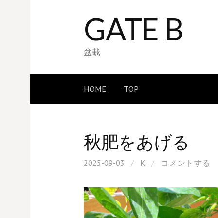
コ
GATE B
ン
テ
ン
盆栽
ツ
へ
HOME
TOP
ス
キ
ッ
秋肥をあげる
プ
2025-09-03
/
K
/
コメントする