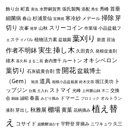
首垂
町直
張氏製陶
飾り台
秀峰
水野嗣賀男
添配
害虫
秀生
掃除
芽
細菌病
寒冷紗
杉浦景仙
メデール
春山
宜興焼
切り
スリーコイン
次峯
山秋
小品盆栽フ
作業場
発芽
葉刈り
ェスティバル
植物活力素
盆栽園
新渡
荏油
挿し木
実生
作者不明鉢
久田貴久
発根促進剤
オキシベロン
ルートン
雄木
倉内豊千
喜久和
まるこ苑
開花
葉切り
盆栽博士
雪
石灰硫黄合剤
（Gem）
道具
ト
堀江美功
旭清
相模小品盆栽展
鈴木文尋
ップジン
ストマイ
交換
光峰
台風
土入れ
上州勝山鉢
不二
春嘉
ドマーニ
会
誠昭
オルトラン
銅線
みどり摘み
プロミック
植え替
棚場
秋雅展
黄葉
芽出し
液剤
花柄摘み
え
コサイド
宇野登
芽摘み
久三
ニワキュウ
超醗酵油かす