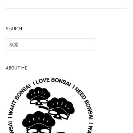
SEARCH
検
索:
ABOUT ME