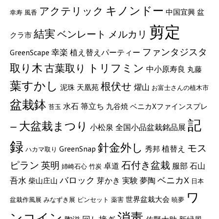
キノンドー
アクテリック
中国宜興
盆
幸寿
風香
剪定
結実
ベンレート
メルカリ
クラ市
ファンタジスタ
GreenScape
幸楽
植え替えパーティー
取り木
古葉取り
トリフミン
中小原寿良
丸藤
葉すかし
根伏せ
燿山
泥珠
天凰苑
お富士さんの植木市
盆栽鉢
水石
箒立ち
九谷焼
ベニカXファインスプレ
苔玉
記
大盆栽まつり
小松泉
全国小品盆栽銘品展
ー
録
針金外し
モス
GreenSnap
植替え
秀邦
ハカマ取り
ピラン
石付き盆栽
英明
服部
卓道
石山
姉崎石心
竹炭
バロック
ベニカX
吾水
実験
芽かき
夢陶
柴山庄山
日本
ワ
世界盆栽大会
盆栽作風展
みなずき展
ピンセット
薬害
暁夢
ンコイン
消毒