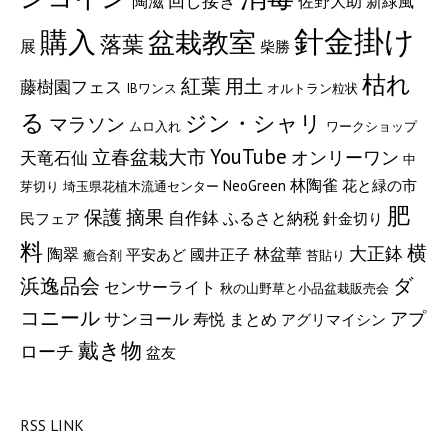
回し接ぎ
陶滋
佐野大助
新緑風
針金掛け
購入
盆栽教室
落葉
展
柴勝
枯れ
紅葉
用土
藤樹園フェス
IBワンス
オルトラン粒状
る
ジン・シャリ
マラソン
ムロ入れ
ワークショップ
YouTube
立春盆栽大市
オンリーワン
天竜石仙
中
林陶雀
NeoGreen
花と緑の市
芽切り
埼玉県花植木流通センター
肥
保護
摘果
自作鉢
ふるさと納税
民フェア
針金切り
料
横
大正鉢
陶翠
林盆華
平安あど
國井正子
癒合剤
苔貼り
浜逸品会
ダ
センサーライト
秋の山野草と小品盆栽販売会
コニール
サンヨール
アプ
寿悦
まとめ
アグリマイシン
戴き物
ローチ
盆友
RSS LINK