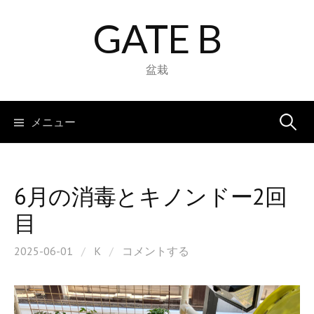
コ
GATE B
ン
テ
ン
盆栽
ツ
へ
検
メニュー
ス
キ
索:
ッ
プ
6月の消毒とキノンドー2回
目
2025-06-01
/
K
/
コメントする