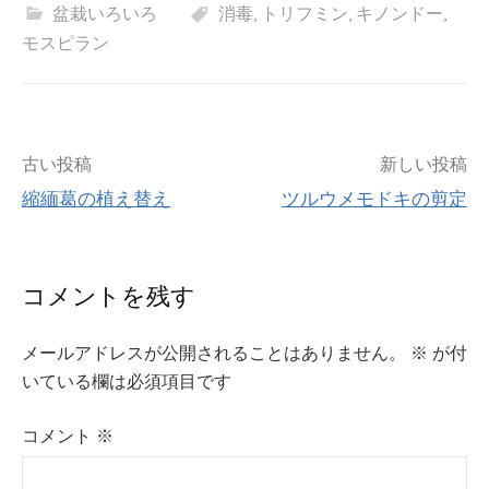
盆栽いろいろ
消毒
,
トリフミン
,
キノンドー
,
モスピラン
投
古い投稿
新しい投稿
縮緬葛の植え替え
ツルウメモドキの剪定
稿
ナ
コメントを残す
ビ
メールアドレスが公開されることはありません。
※
が付
ゲ
いている欄は必須項目です
ー
コメント
※
シ