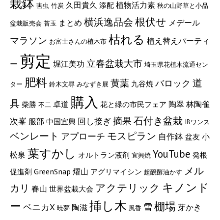
栽鉢
久田貴久
植物活力素
添配
害虫
竹炭
秋の山野草と小品
根伏せ
横浜逸品会
メデール
まとめ
盆栽販売会
苔玉
枯れる
マラソン
植え替えパーティ
お富士さんの植木市
剪定
立春盆栽大市
ー
堀江美功
埼玉県花植木流通セン
肥料
道
黄葉
バロック
九谷焼
ター
鈴木文尋
みなずき展
購入
具
陶翠
卓道
林陶雀
柴勝
花と緑の市民フェア
不二
石付き盆栽
摘果
次峯
回し接ぎ
服部
中国宜興
IBワンス
モスピラン
ベンレート
アプローチ
自作鉢
小
盆友
葉すかし
YouTube
松泉
オルトラン液剤
発根
宜興焼
メル
GreenSnap
燿山
促進剤
アグリマイシン
超醗酵油かす
キノンド
アクテリック
カリ
春山
世界盆栽大会
挿し木
ー
棚場
ベニカX
雪
陶滋
芽かき
暁夢
風香