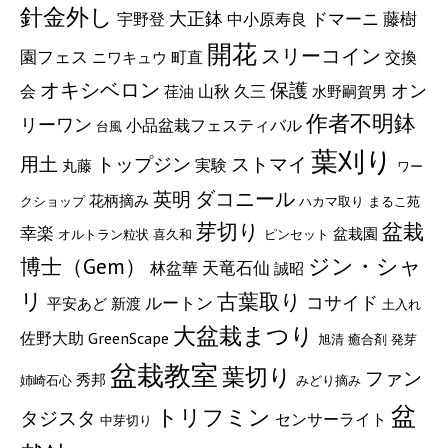
針金外し
大正鉢
藤樹
宇野登
ドマーニ
中小原寿良
開花
スリーコイン
園フェス
町直
交換
ニワキュウ
オキシベロン
保護
オン
山秋
会
久三
荏油
水野嗣賀男
作者不明鉢
リーワン
小品盆栽フェスティバル
台風
葉刈り
トップジン
用土
ストマイ
実験
丸藤
ワー
ダコニール
英明
花柄摘み
クショップ
ハカマ取り
まるこ苑
盆栽
芽切り
幸楽
盆栽園
オルトラン粒状
喜久和
ピンセット
ジン・シャ
博士（Gem）
天竜石仙
林盆華
誠昭
リ
古葉取り
ルートン
コサイド
平安あど
新渡
土入れ
大盆栽まつり
GreenScape
佐野大助
旭清
癒合剤
発芽
盆栽教室
葉切り
ファン
秀邦
姉崎石心
みどり摘み
盆
トリフミン
タジスタ
センサーライト
中芽切り