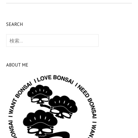
SEARCH
検
索:
ABOUT ME