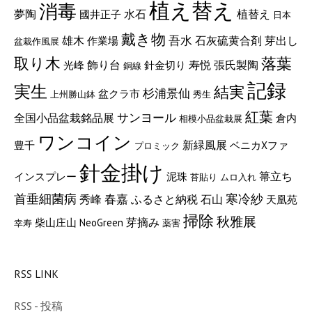
植え替え
消毒
夢陶
水石
植替え
國井正子
日本
戴き物
吾水
石灰硫黄合剤
雄木
芽出し
作業場
盆栽作風展
取り木
落葉
張氏製陶
飾り台
寿悦
光峰
針金切り
銅線
記録
実生
結実
杉浦景仙
盆クラ市
上州勝山鉢
秀生
紅葉
サンヨール
全国小品盆栽銘品展
倉内
相模小品盆栽展
ワンコイン
新緑風展
豊千
ベニカXファ
プロミック
針金掛け
箒立ち
インスプレー
泥珠
苔貼り
ムロ入れ
首垂細菌病
寒冷紗
春嘉
ふるさと納税
秀峰
石山
天凰苑
掃除
秋雅展
芽摘み
柴山庄山
NeoGreen
幸寿
薬害
RSS LINK
RSS - 投稿