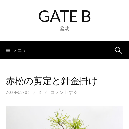
コ
GATE B
ン
テ
ン
盆栽
ツ
へ
検
メニュー
ス
キ
索:
ッ
プ
赤松の剪定と針金掛け
2024-08-03
/
K
/
コメントする