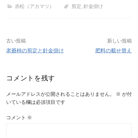
赤松（アカマツ）
剪定
,
針金掛け
投
古い投稿
新しい投稿
老爺柿の剪定と針金掛け
肥料の載せ替え
稿
ナ
コメントを残す
ビ
メールアドレスが公開されることはありません。
※
が付
ゲ
いている欄は必須項目です
ー
コメント
※
シ