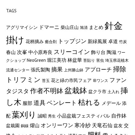
TAGS
針金
ドマーニ
まとめ
アグリマイシン
柴山庄山
旭清
掛け
トップジン
新緑風展
卓道
花柄摘み
癒合剤
竹炭
スリーコイン
次峯
陶滋
春山
中小原寿良
飾り台
ワー
堀江美功
林盆華
NeoGreen
クショップ
苔貼り
害虫
埼玉県花植木
掃除
摘果
アプローチ
張氏製陶
流通センター
上州勝山鉢
トリフミン
ファン
花と緑の市民フェア
苔玉
IBワンス
盆栽鉢
挿
作者不明鉢
タジスタ
盆クラ市
土入れ
し木
枯れる
道具
ベンレート
服部
メデール
添
葉刈り
自作鉢
小品盆栽フェスティバル
配
誠昭
秀生
オンリーワン
寒冷紗
燿山
天竜石仙
交
盆栽園
盆友
銅線
肥料