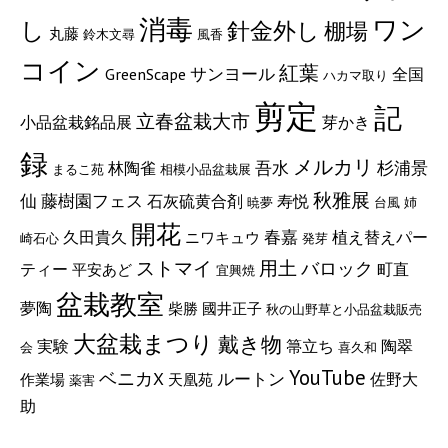
消毒
ワン
し
針金外し
棚場
丸藤
鈴木文尋
風香
コイン
紅葉
サンヨール
GreenScape
全国
ハカマ取り
剪定
記
立春盆栽大市
小品盆栽銘品展
芽かき
録
メルカリ
吾水
杉浦景
林陶雀
まるこ苑
相模小品盆栽展
秋雅展
藤樹園フェス
仙
石灰硫黄合剤
寿悦
暁夢
台風
姉
開花
久田貴久
春嘉
植え替えパー
ニワキュウ
崎石心
発芽
ストマイ
用土
バロック
町直
ティー
平安あど
宜興焼
盆栽教室
夢陶
柴勝
國井正子
秋の山野草と小品盆栽販売
大盆栽まつり
戴き物
実験
陶翠
箒立ち
会
喜久和
YouTube
ベニカX
ルートン
佐野大
作業場
天凰苑
薬害
助