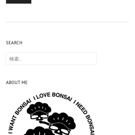
稿
の
ペ
ー
SEARCH
ジ
検
送
索:
り
ABOUT ME