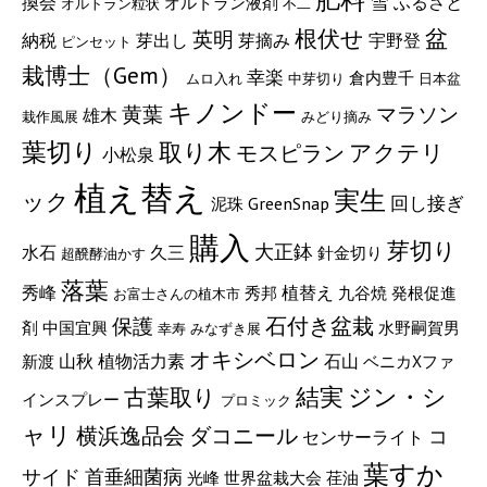
雪
ふるさと
換会
オルトラン液剤
オルトラン粒状
不二
根伏せ
盆
英明
納税
宇野登
芽出し
芽摘み
ピンセット
栽博士（Gem）
幸楽
倉内豊千
ムロ入れ
中芽切り
日本盆
キノンドー
マラソン
黄葉
雄木
栽作風展
みどり摘み
葉切り
取り木
モスピラン
アクテリ
小松泉
植え替え
実生
ック
回し接ぎ
GreenSnap
泥珠
購入
芽切り
大正鉢
水石
久三
針金切り
超醗酵油かす
落葉
秀峰
植替え
秀邦
九谷焼
発根促進
お富士さんの植木市
石付き盆栽
保護
剤
中国宜興
水野嗣賀男
幸寿
みなずき展
オキシベロン
山秋
植物活力素
石山
新渡
ベニカXファ
ジン・シ
古葉取り
結実
インスプレー
プロミック
ャリ
横浜逸品会
ダコニール
コ
センサーライト
葉すか
サイド
首垂細菌病
光峰
世界盆栽大会
荏油