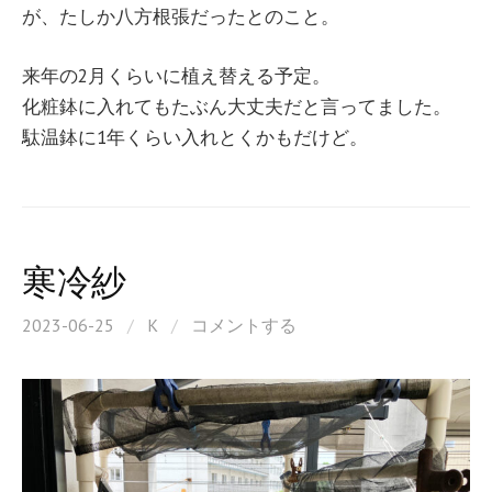
が、たしか八方根張だったとのこと。
来年の2月くらいに植え替える予定。
化粧鉢に入れてもたぶん大丈夫だと言ってました。
駄温鉢に1年くらい入れとくかもだけど。
寒冷紗
2023-06-25
/
K
/
コメントする