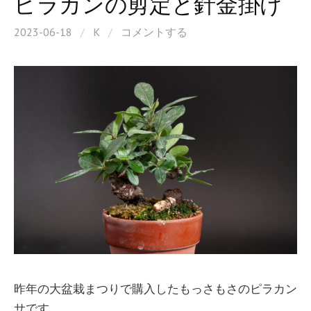
ピラカンの剪定と針金掛け
2023-06-18
/
K
/
コメントする
昨年の大盆栽まつりで購入したもっさもさのピラカン
サです。