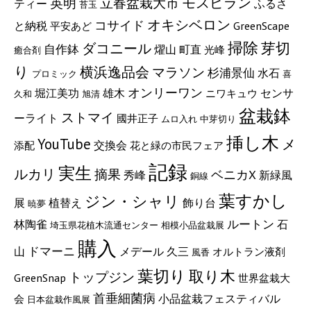
モスピラン
立春盆栽大市
英明
ふるさ
ティー
苔玉
オキシベロン
コサイド
と納税
GreenScape
平安あど
掃除
芽切
ダコニール
自作鉢
燿山
町直
光峰
癒合剤
り
横浜逸品会
マラソン
杉浦景仙
水石
プロミック
喜
オンリーワン
堀江美功
雄木
センサ
ニワキュウ
久和
旭清
盆栽鉢
ストマイ
ーライト
國井正子
ムロ入れ
中芽切り
挿し木
YouTube
メ
交換会
添配
花と緑の市民フェア
記録
実生
ルカリ
摘果
ベニカX
秀峰
新緑風
銅線
葉すかし
ジン・シャリ
展
植替え
飾り台
暁夢
ルートン
林陶雀
石
埼玉県花植木流通センター
相模小品盆栽展
購入
ドマーニ
メデール
山
久三
オルトラン液剤
風香
葉切り
取り木
トップジン
GreenSnap
世界盆栽大
首垂細菌病
小品盆栽フェスティバル
会
日本盆栽作風展