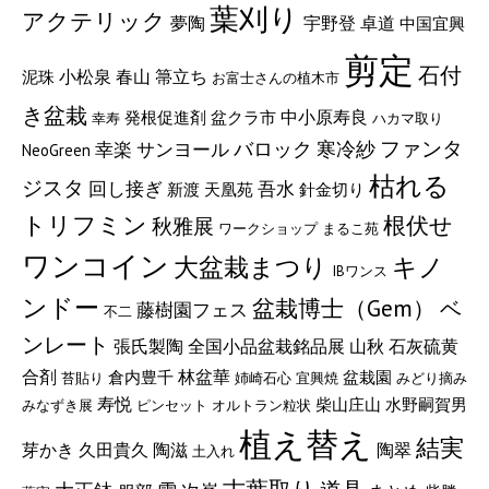
葉刈り
アクテリック
宇野登
夢陶
卓道
中国宜興
剪定
石付
小松泉
春山
箒立ち
泥珠
お富士さんの植木市
き盆栽
中小原寿良
発根促進剤
盆クラ市
幸寿
ハカマ取り
ファンタ
バロック
サンヨール
寒冷紗
幸楽
NeoGreen
枯れる
ジスタ
回し接ぎ
吾水
新渡
天凰苑
針金切り
トリフミン
根伏せ
秋雅展
ワークショップ
まるこ苑
ワンコイン
大盆栽まつり
キノ
IBワンス
ンドー
盆栽博士（Gem）
ベ
藤樹園フェス
不二
ンレート
張氏製陶
山秋
石灰硫黄
全国小品盆栽銘品展
合剤
林盆華
倉内豊千
盆栽園
苔貼り
姉崎石心
宜興焼
みどり摘み
寿悦
柴山庄山
水野嗣賀男
みなずき展
ピンセット
オルトラン粒状
植え替え
結実
久田貴久
陶滋
陶翠
芽かき
土入れ
古葉取り