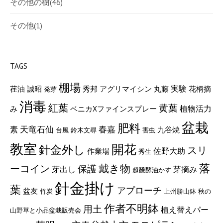
その他の樹
(46)
その他
(1)
TAGS
棚場
実験
荏油
誠昭
秀邦
アグリマイシン
丸藤
花柄摘
発芽
消毒
紅葉
黄葉
植物活力
み
ベニカXファインスプレー
盆栽
肥料
素
天竜石仙
春嘉
九谷焼
台風
鈴木文尋
害虫
教室
開花
針金外し
スリ
佐野大助
作業場
秀生
戴き物
落
ーコイン
保護
芽出し
芽摘み
超醗酵油かす
針金掛け
葉
アプローチ
盆友
竹炭
上州勝山鉢
秋の
作者不明鉢
用土
植え替えパー
山野草と小品盆栽販売会