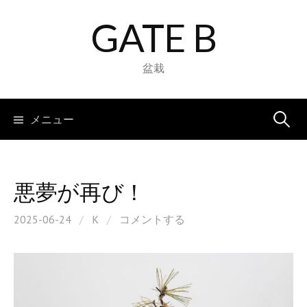
コ
GATE B
ン
テ
ン
盆栽
ツ
へ
検
メニュー
ス
キ
索:
ッ
プ
悪夢が再び！
2025-06-24
/
K
/
コメントする