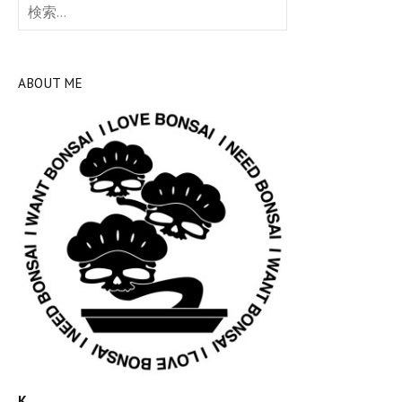
送
索:
り
ABOUT ME
K