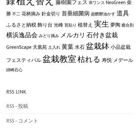
植え替え
録
藤樹園フェス
NeoGreen
柴
IBワンス
道具
首垂細菌病
勝
花柄摘み
針金切り
不二
超醗酵油かす
実生
ふるさと納税
飾り台
植替え
夢陶
光峰
苔貼り
癒合剤
横浜逸品会
メルカリ
石付き盆栽
みどり摘み
盆栽鉢
黄葉
GreenScape
小品盆栽
水石
天凰苑
土入れ
盆栽教室
枯れる
フェスティバル
メデール
寿悦
姉崎石心
RSS LINK
RSS - 投稿
RSS - コメント