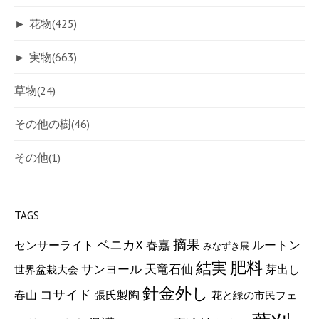
►
花物
(425)
►
実物
(663)
草物
(24)
その他の樹
(46)
その他
(1)
TAGS
摘果
ベニカX
ルートン
春嘉
センサーライト
みなずき展
肥料
結実
サンヨール
天竜石仙
芽出し
世界盆栽大会
針金外し
コサイド
張氏製陶
春山
花と緑の市民フェ