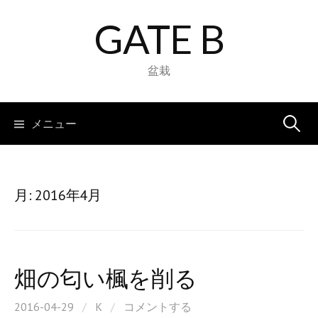
コ
GATE B
ン
テ
ン
盆栽
ツ
へ
検
メニュー
ス
キ
索:
ッ
プ
月:
2016年4月
畑の匂い楓を削る
2016-04-29
/
K
/
コメントする