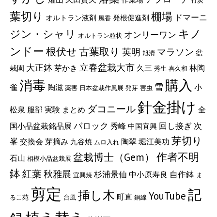
葉切り
棚場
ドマーニ
オルトラン液剤
発根促進剤
風香
ジン・シャリ
キノ
オンリーワン
オルトラン粒状
ンドー
根伏せ
古葉取り
マラソン
英明
盆
旭清
立春盆栽大市
大正鉢
芽かき
久三
林陶
栽園
秀生
喜久和
購入
消毒
雪
陶滋
小
雀
薬害
日本盆栽作風展
発芽
害虫
針金掛け
ダコニール
松泉
服部
実験
まとめ
全
バロック
回し接ぎ
次
国小品盆栽銘品展
秀峰
中国宜興
芽切り
峯
陶翠
交換会
芽摘み
堀江美功
九谷焼
ムロ入れ
盆栽博士（Gem）
作者不明
石山
相模小品盆栽展
鉢
紅葉
秋雅展
自作鉢
杉浦景仙
中小原寿良
宜興焼
ま
剪定
記
挿し木
YouTube
町直
るこ苑
台風
銅線