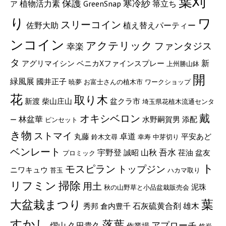
葉刈
保護
寒冷紗
植物活力素
GreenSnap
箒立ち
ア
り
ワ
スリーコイン
佐野大助
植え替えパーティー
ンコイン
アクテリック
ファンタジス
幸楽
タ
新
アグリマイシン
ベニカXファインスプレー
上州勝山鉢
開
緑風展
國井正子
暁夢
お富士さんの植木市
ワークショップ
花
取り木
新渡
柴山庄山
盆クラ市
埼玉県花植木流通センタ
戴
オキシベロン
林盆華
水野嗣賀男
添配
ー
ピンセット
き物
ストマイ
卓道
丸藤
平安あど
鈴木文尋
幸寿
中芽切り
ベンレート
宇野登
山秋
吾水
誠昭
荏油
盆友
プロミック
ト
モスピラン
トップジン
ニワキュウ
苔玉
ハカマ取り
リフミン
掃除
用土
泥珠
秋の山野草と小品盆栽販売会
葉
大盆栽まつり
石灰硫黄合剤
雄木
秀邦
倉内豊千
すかし
落葉
アプローチ
燿山
久田貴久
作業場
竹炭