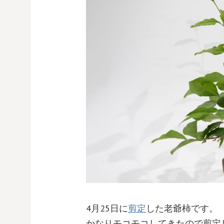
4月25日に
剪定
した老爺柿です。
かなりモコモコしてきたので剪定