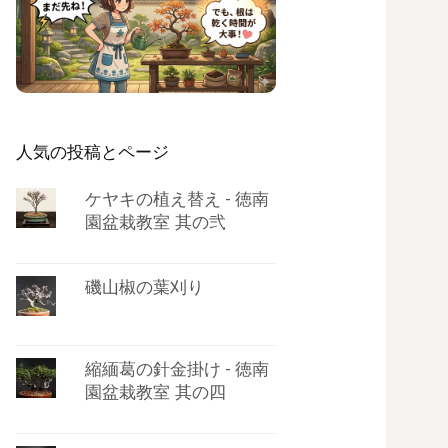
人気の投稿とページ
ケヤキの植え替え - 徳南
園盆栽教室 其の弐
磯山椒の葉刈り
縮緬葛の針金掛け - 徳南
園盆栽教室 其の四