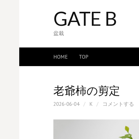
コ
GATE B
ン
テ
ン
盆栽
ツ
へ
HOME
TOP
ス
キ
ッ
老爺柿の剪定
プ
2026-06-04
/
K
/
コメントする