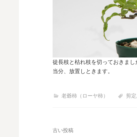
徒長枝と枯れ枝を切っておきまし
当分、放置しときます。
老爺柿（ローヤ柿）
剪定
投
古い投稿