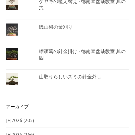
ケヤキの植え替え - 徳南園盆栽教室 其の
弐
磯山椒の葉刈り
縮緬葛の針金掛け - 徳南園盆栽教室 其の
四
山取りらしいズミの針金外し
アーカイブ
[+]
2026 (205)
[+]
2025 (266)