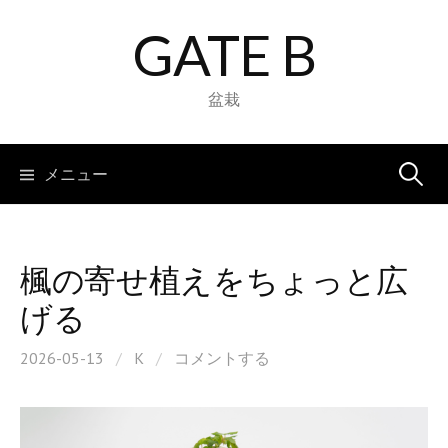
コ
GATE B
ン
テ
ン
盆栽
ツ
へ
検
メニュー
ス
キ
索:
ッ
プ
楓の寄せ植えをちょっと広
げる
2026-05-13
/
K
/
コメントする