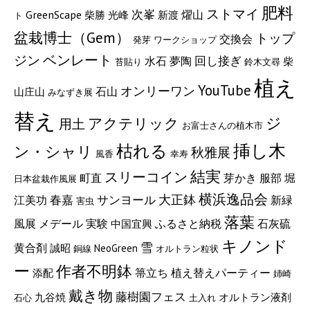
肥料
ストマイ
次峯
GreenScape
燿山
柴勝
光峰
新渡
ト
盆栽博士（Gem）
トップ
交換会
発芽
ワークショップ
ジン
ベンレート
回し接ぎ
水石
夢陶
柴
苔貼り
鈴木文尋
植え
YouTube
オンリーワン
石山
山庄山
みなずき展
替え
ジ
アクテリック
用土
お富士さんの植木市
枯れる
挿し木
ン・シャリ
秋雅展
風香
幸寿
結実
スリーコイン
町直
服部
芽かき
堀
日本盆栽作風展
横浜逸品会
サンヨール
大正鉢
春嘉
江美功
新緑
害虫
落葉
メデール
実験
ふるさと納税
石灰硫
風展
中国宜興
キノンド
雪
黄合剤
誠昭
NeoGreen
銅線
オルトラン粒状
ー
作者不明鉢
箒立ち
植え替えパーティー
添配
姉崎
戴き物
藤樹園フェス
九谷焼
オルトラン液剤
石心
土入れ