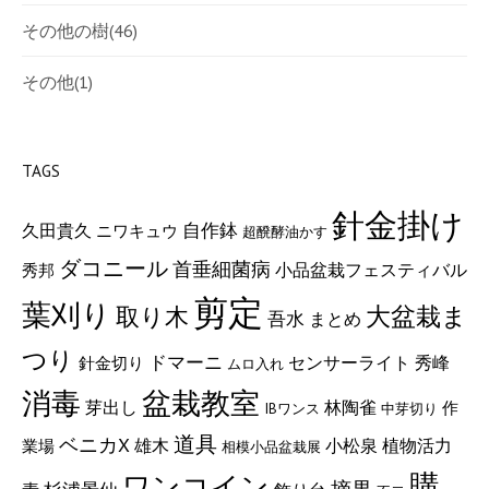
その他の樹
(46)
その他
(1)
TAGS
針金掛け
自作鉢
久田貴久
ニワキュウ
超醗酵油かす
ダコニール
首垂細菌病
小品盆栽フェスティバル
秀邦
剪定
葉刈り
取り木
大盆栽ま
吾水
まとめ
つり
ドマーニ
センサーライト
秀峰
針金切り
ムロ入れ
消毒
盆栽教室
芽出し
林陶雀
作
IBワンス
中芽切り
道具
ベニカX
小松泉
植物活力
雄木
業場
相模小品盆栽展
購
ワンコイン