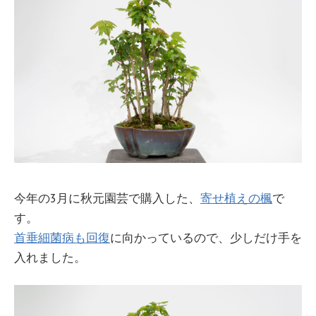
今年の3月に秋元園芸で購入した、
寄せ植えの楓
で
す。
首垂細菌病も回復
に向かっているので、少しだけ手を
入れました。