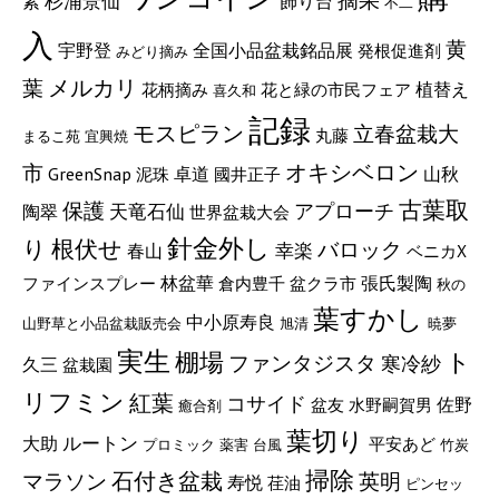
摘果
素
杉浦景仙
飾り台
不二
入
黄
宇野登
全国小品盆栽銘品展
発根促進剤
みどり摘み
メルカリ
葉
植替え
花柄摘み
花と緑の市民フェア
喜久和
記録
モスピラン
立春盆栽大
丸藤
まるこ苑
宜興焼
市
オキシベロン
GreenSnap
山秋
卓道
泥珠
國井正子
古葉取
保護
アプローチ
陶翠
天竜石仙
世界盆栽大会
針金外し
り
根伏せ
バロック
幸楽
春山
ベニカX
張氏製陶
林盆華
ファインスプレー
倉内豊千
盆クラ市
秋の
葉すかし
中小原寿良
山野草と小品盆栽販売会
旭清
暁夢
実生
棚場
ト
ファンタジスタ
寒冷紗
久三
盆栽園
リフミン
紅葉
コサイド
佐野
盆友
水野嗣賀男
癒合剤
葉切り
ルートン
大助
平安あど
プロミック
薬害
台風
竹炭
掃除
マラソン
石付き盆栽
英明
寿悦
荏油
ピンセッ