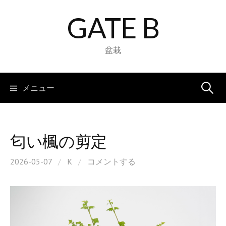
コ
GATE B
ン
テ
ン
盆栽
ツ
へ
検
メニュー
ス
キ
索:
ッ
プ
匂い楓の剪定
2026-05-07
/
K
/
コメントする