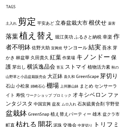
TAGS
剪定
根伏せ
立春盆栽大市
平安あど
土入れ
薬害
植え替え
落葉
作
ふるさと納税
幸楽
堀江美功
者不明鉢
結実
サンヨール
吾水
佐野大助
芽
宜興焼
キノンドー
紅葉
保
久田貴久
かき
林盆華
作業場
横浜逸品会
護
ストマイ
植物活力素
芽出し
苔玉
秋の
芽切り
大正鉢
GreenScape
山野草と小品盆栽販売会
喜久和
棚場
小松泉
石山
まとめ
センサーラ
姉崎石心
上州勝山鉢
オキシベロン
ファ
イト
寿悦
ワークショップ
プロミック
ンタジスタ
石灰硫黄合剤
宇野登
中国宜興
盆友
ムロ入れ
盆栽鉢
GreenSnap
植え替えパーティー
雄木
盆クラ市
枯れる
開花
トリフミ
町直
交換会
泥珠
中芽切り