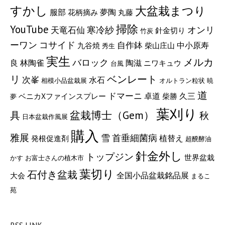
すかし
大盆栽まつり
服部
夢陶
花柄摘み
丸藤
掃除
YouTube
寒冷紗
オンリ
天竜石仙
針金切り
竹炭
ーワン
コサイド
自作鉢
中小原寿
九谷焼
柴山庄山
秀生
実生
メルカ
バロック
陶滋
良
林陶雀
ニワキュウ
台風
リ
ベンレート
次峯
水石
相模小品盆栽展
オルトラン粒状
暁
道
ドマーニ
卓道
久三
ベニカXファインスプレー
柴勝
夢
葉刈り
盆栽博士（Gem）
具
秋
日本盆栽作風展
購入
雅展
雪
首垂細菌病
植替え
発根促進剤
超醗酵油
針金外し
トップジン
世界盆栽
かす
お富士さんの植木市
葉切り
石付き盆栽
全国小品盆栽銘品展
大会
まるこ
苑
RSS LINK