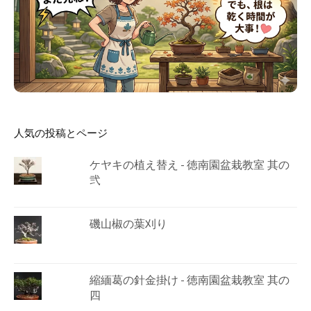
人気の投稿とページ
ケヤキの植え替え - 徳南園盆栽教室 其の
弐
磯山椒の葉刈り
縮緬葛の針金掛け - 徳南園盆栽教室 其の
四