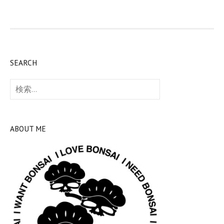
SEARCH
検
索:
ABOUT ME