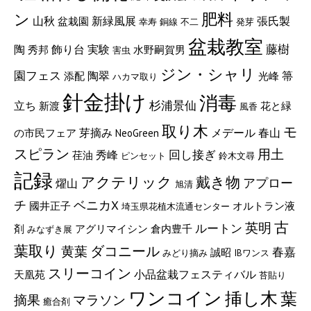
肥料
ン
山秋
張氏製
新緑風展
盆栽園
幸寿
銅線
不二
発芽
盆栽教室
藤樹
陶
実験
飾り台
秀邦
水野嗣賀男
害虫
ジン・シャリ
園フェス
陶翠
箒
添配
光峰
ハカマ取り
針金掛け
消毒
杉浦景仙
立ち
新渡
花と緑
風香
取り木
モ
メデール
芽摘み
春山
の市民フェア
NeoGreen
スピラン
用土
回し接ぎ
秀峰
荏油
ピンセット
鈴木文尋
記録
戴き物
アクテリック
アプロー
燿山
旭清
チ
ベニカX
國井正子
オルトラン液
埼玉県花植木流通センター
古
英明
ルートン
剤
アグリマイシン
倉内豊千
みなずき展
葉取り
ダコニール
黄葉
春嘉
誠昭
みどり摘み
IBワンス
スリーコイン
小品盆栽フェスティバル
天凰苑
苔貼り
ワンコイン
挿し木
葉
マラソン
摘果
癒合剤