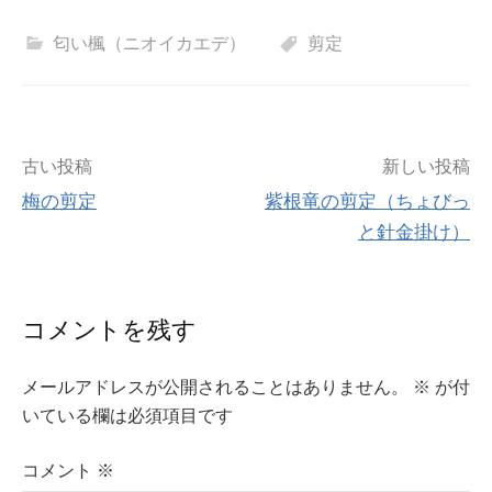
匂い楓（ニオイカエデ）
剪定
投
古い投稿
新しい投稿
梅の剪定
紫根竜の剪定（ちょびっ
稿
と針金掛け）
ナ
ビ
コメントを残す
ゲ
メールアドレスが公開されることはありません。
※
が付
ー
いている欄は必須項目です
シ
コメント
※