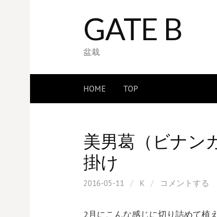
コ
GATE B
ン
テ
ン
盆栽
ツ
へ
HOME
TOP
ス
キ
ッ
美男葛（ビナン
プ
掛け
2016-05-11
/
K
/
コメントする
2月にこんな感じに切り詰めて植