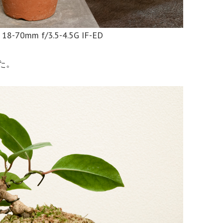
 18-70mm f/3.5-4.5G IF-ED
た。
。