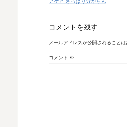
アケビ さっぱり分からん
稿
ナ
コメントを残す
ビ
メールアドレスが公開されることは
ゲ
コメント
※
ー
シ
ョ
ン