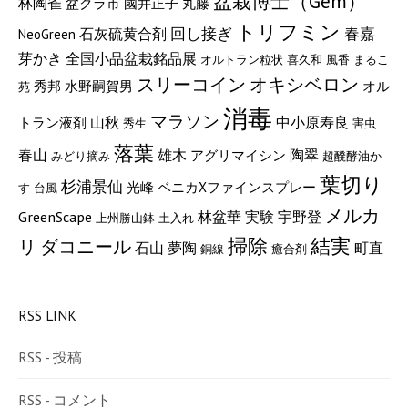
盆栽博士（Gem）
林陶雀
盆クラ市
國井正子
丸藤
トリフミン
回し接ぎ
石灰硫黄合剤
春嘉
NeoGreen
芽かき
全国小品盆栽銘品展
オルトラン粒状
喜久和
風香
まるこ
スリーコイン
オキシベロン
秀邦
水野嗣賀男
オル
苑
消毒
マラソン
山秋
中小原寿良
トラン液剤
秀生
害虫
落葉
陶翠
春山
雄木
アグリマイシン
みどり摘み
超醗酵油か
葉切り
杉浦景仙
光峰
ベニカXファインスプレー
す
台風
メルカ
GreenScape
実験
宇野登
林盆華
上州勝山鉢
土入れ
掃除
結実
リ
ダコニール
町直
石山
夢陶
銅線
癒合剤
RSS LINK
RSS - 投稿
RSS - コメント