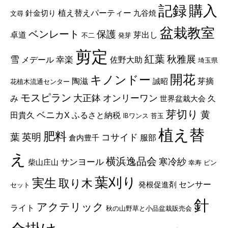
記録
購入
植え替えパーティー
針金切り
九谷焼
文尋
盆栽教室
ベンレート
保護
卓道
芽出し
不二
発芽
剪定
紅葉
秋雅展
雪
メデール
幸楽
佐野大助
埼玉県
開花
キノンドー
陶滋
芽摘
誠昭
花植木流通センター
モスピラン
大正鉢
オンリーワン
久
み
世界盆栽大会
芽切り
黄
ベニカX
田貴久
ふるさと納税
IBワンス
苔玉
植え替
肥料
葉
英明
コサイド
服部
倉内豊千
え
横浜逸品会
サンヨール
寒冷紗
柴山庄山
幸寿
ピン
葉刈り
実生
取り木
センサー
発根促進剤
セット
針
アクテリック
ライト
秋の山野草と小品盆栽販売会