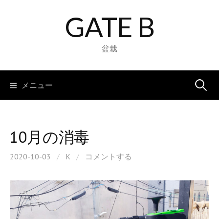
コ
GATE B
ン
テ
ン
盆栽
ツ
へ
検
メニュー
ス
キ
索:
ッ
プ
10月の消毒
2020-10-03
/
K
/
コメントする