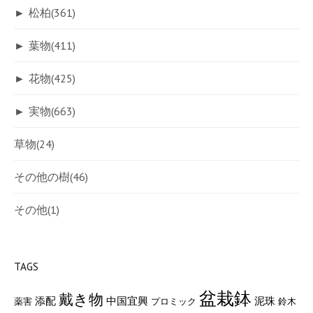
►
松柏
(361)
►
葉物
(411)
►
花物
(425)
►
実物
(663)
草物
(24)
その他の樹
(46)
その他
(1)
TAGS
盆栽鉢
戴き物
添配
中国宜興
泥珠
薬害
プロミック
鈴木