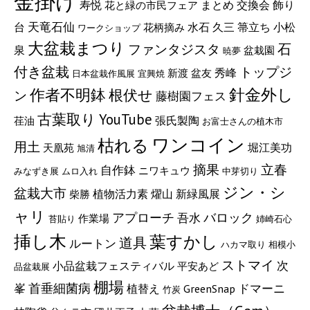
金掛け
寿悦
まとめ
交換会
飾り
花と緑の市民フェア
天竜石仙
小松
台
水石
久三
箒立ち
花柄摘み
ワークショップ
大盆栽まつり
ファンタジスタ
石
泉
盆栽園
暁夢
付き盆栽
トップジ
秀峰
新渡
盆友
日本盆栽作風展
宜興焼
針金外し
作者不明鉢
根伏せ
ン
藤樹園フェス
古葉取り
YouTube
張氏製陶
荏油
お富士さんの植木市
ワンコイン
枯れる
用土
堀江美功
天凰苑
旭清
立春
摘果
自作鉢
ニワキュウ
みなずき展
ムロ入れ
中芽切り
ジン・シ
盆栽大市
植物活力素
燿山
新緑風展
柴勝
ャリ
バロック
アプローチ
吾水
作業場
苔貼り
姉崎石心
挿し木
葉すかし
道具
ルートン
ハカマ取り
相模小
ストマイ
次
小品盆栽フェスティバル
平安あど
品盆栽展
棚場
峯
首垂細菌病
GreenSnap
ドマーニ
植替え
竹炭