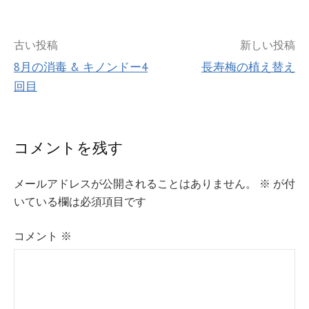
投
古い投稿
新しい投稿
8月の消毒 & キノンドー4
長寿梅の植え替え
稿
回目
ナ
ビ
コメントを残す
ゲ
メールアドレスが公開されることはありません。
※
が付
ー
いている欄は必須項目です
シ
コメント
※
ョ
ン