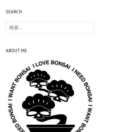
SEARCH
検
索:
ABOUT ME