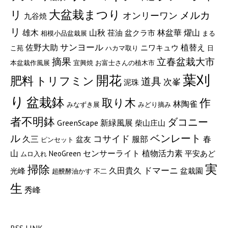
リ
大盆栽まつり
メルカ
オンリーワン
九谷焼
リ
山秋
燿山
雄木
林盆華
荏油
盆クラ市
相模小品盆栽展
まる
サンヨール
佐野大助
植替え
ニワキュウ
こ苑
ハカマ取り
日
立春盆栽大市
摘果
本盆栽作風展
宜興焼
お富士さんの植木市
葉刈
開花
肥料
トリフミン
道具
次峯
泥珠
り
盆栽鉢
取り木
作
林陶雀
みなずき展
みどり摘み
者不明鉢
ダコニー
GreenScape
新緑風展
柴山庄山
ル
ベンレート
コサイド
服部
久三
春
盆友
ピンセット
植物活力素
山
センサーライト
NeoGreen
平安あど
ムロ入れ
実
掃除
久田貴久
ドマーニ
光峰
盆栽園
超醗酵油かす
不二
生
秀峰