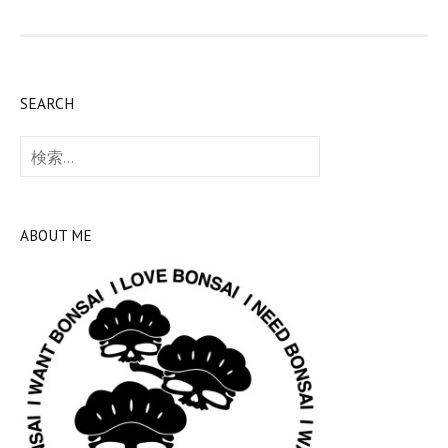
SEARCH
検
索:
ABOUT ME