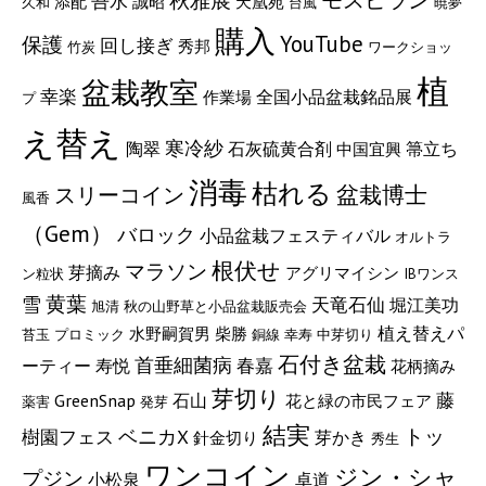
秋雅展
吾水
添配
誠昭
天凰苑
久和
台風
暁夢
購入
YouTube
保護
回し接ぎ
秀邦
竹炭
ワークショッ
植
盆栽教室
幸楽
全国小品盆栽銘品展
作業場
プ
え替え
寒冷紗
陶翠
石灰硫黄合剤
箒立ち
中国宜興
消毒
枯れる
盆栽博士
スリーコイン
風香
（Gem）
バロック
小品盆栽フェスティバル
オルトラ
根伏せ
マラソン
芽摘み
アグリマイシン
ン粒状
IBワンス
黄葉
雪
天竜石仙
堀江美功
旭清
秋の山野草と小品盆栽販売会
植え替えパ
水野嗣賀男
柴勝
苔玉
プロミック
銅線
幸寿
中芽切り
石付き盆栽
首垂細菌病
春嘉
ーティー
寿悦
花柄摘み
芽切り
藤
GreenSnap
石山
花と緑の市民フェア
薬害
発芽
結実
トッ
樹園フェス
ベニカX
芽かき
針金切り
秀生
ワンコイン
ジン・シャ
プジン
小松泉
卓道