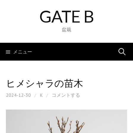
コ
GATE B
ン
テ
ン
盆栽
ツ
へ
検
メニュー
ス
キ
索:
ッ
プ
ヒメシャラの苗木
2024-12-30
/
K
/
コメントする