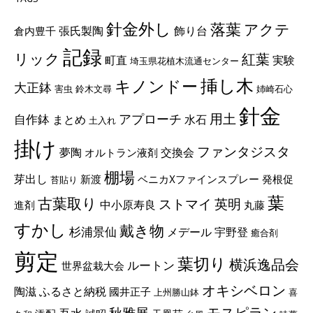
針金外し
落葉
アクテ
張氏製陶
飾り台
倉内豊千
記録
リック
紅葉
町直
実験
埼玉県花植木流通センター
挿し木
キノンドー
大正鉢
害虫
鈴木文尋
姉崎石心
針金
用土
自作鉢
アプローチ
まとめ
水石
土入れ
掛け
ファンタジスタ
夢陶
交換会
オルトラン液剤
棚場
芽出し
新渡
ベニカXファインスプレー
発根促
苔貼り
葉
古葉取り
ストマイ
英明
中小原寿良
進剤
丸藤
すかし
戴き物
杉浦景仙
メデール
宇野登
癒合剤
剪定
葉切り
横浜逸品会
ルートン
世界盆栽大会
オキシベロン
陶滋
ふるさと納税
國井正子
上州勝山鉢
喜
モスピラン