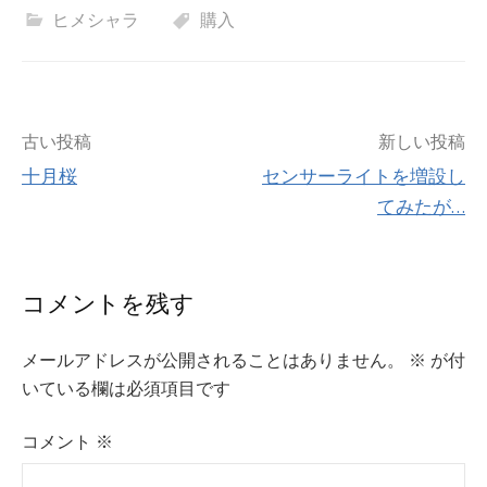
ヒメシャラ
購入
投
古い投稿
新しい投稿
十月桜
センサーライトを増設し
稿
てみたが…
ナ
ビ
コメントを残す
ゲ
メールアドレスが公開されることはありません。
※
が付
ー
いている欄は必須項目です
シ
コメント
※