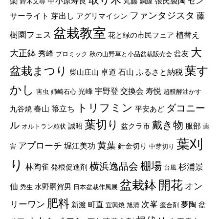
楽
張氏製陶
中小原寿良
セン
丸藤
鈴木文尋
銅線
ファンタジスタ
藤
サーライト
芽出し
アグリマイシン
盆栽教室
樹園フェス
植替え
花と緑の市民フェア
大
大正鉢
秀峰
盆友
プロミック
秋の山野草と小品盆栽販売会
葉す
盆栽まつり
ふるさと納税
卓道
石山
柴山庄山
かし
宇野登
交換会
寿悦
光峰
害虫
姉崎石心
超醗酵油かす
トリフミン
ダコニー
春山
箒立ち
九谷焼
平安あど
葉切り
戴き物
ル
服部
誠昭
盆クラ市
オルトラン粒状
薬
葉刈
黄葉
アプローチ
堀江美功
針金切り
害
中芽切り
り
棚場
横浜逸品会
杉浦景
林陶雀
発根促進剤
台風
盆栽鉢
開花
オン
仙
水野嗣賀男
秀生
日本盆栽作風展
肥料
リーワン
次峯
町直
夢陶
新渡
盆
宜興焼
旭清
癒合剤