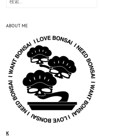
索:
ABOUT ME
K