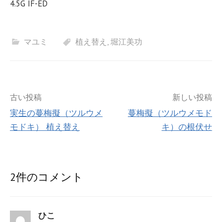
4.5G IF-ED
マユミ
植え替え
,
堀江美功
投
古い投稿
新しい投稿
実生の蔓梅擬（ツルウメ
蔓梅擬（ツルウメモド
稿
モドキ） 植え替え
キ）の根伏せ
ナ
ビ
2件のコメント
ゲ
ー
ひこ