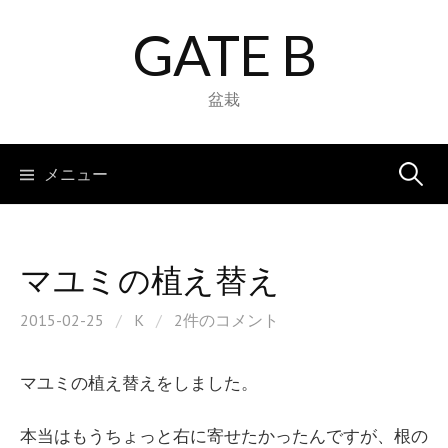
コ
GATE B
ン
テ
ン
盆栽
ツ
へ
検
メニュー
ス
キ
索:
ッ
プ
マユミの植え替え
2015-02-25
/
K
/
2件のコメント
マユミの植え替えをしました。
本当はもうちょっと右に寄せたかったんですが、根の