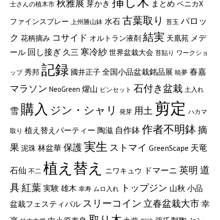
挿し木
秋雅展
芽かき
まとめ
ベニカX
士さんの植木市
古葉取り
バロッ
水石
ファインスプレー
上州勝山鉢
苔玉
結実
ク
コサイド
メデ
花柄摘み
オルトラン液剤
天凰苑
回し接ぎ
寒冷紗
ール
久三
世界盆栽大会
苔貼り
ワークショ
記録
春嘉
全国小品盆栽銘品展
秀邦
國井正子
ップ
暁夢
マラソン
石付き盆栽
燿山
NeoGreen
ピンセット
土入れ
剪定
購入
ジン・シャリ
用土
雪
発芽
ハカマ
作者不明鉢
摘
自作鉢
陶滋
植え替えパーティー
取り
実生
果
保護
ストマイ
GreenScape
天竜
林盆華
泥珠
植え替え
道
英明
石仙
ドマーニ
ニワキュウ
不二
紅葉
具
トップジン
実験
山秋
小品
雄木
幸寿
ムロ入れ
スリーコイン
立春盆栽大市
盆栽フェスティバル
幸
取り木