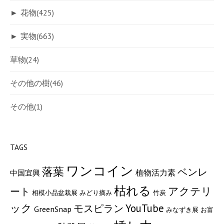
►
花物
(425)
►
実物
(663)
草物
(24)
その他の樹
(46)
その他
(1)
TAGS
ワンコイン
落葉
ベンレ
植物活力素
中国宜興
枯れる
アクテリ
ート
相模小品盆栽展
みどり摘み
竹炭
ック
モスピラン
YouTube
GreenSnap
みなずき展
お富