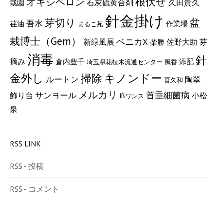
根伏せ
オキシベロン
石灰硫黄合剤
久田貴久
栽園
針金掛け
盆
芽切り
吾水
荏油
作業場
まるこ苑
栽博士（Gem）
ベニカX
新緑風展
佐野大助
芽
柴勝
消毒
針
摘み
倉内豊千
添配
埼玉県花植木流通センター
風香
金外し
キノンドー
掃除
ルートン
陶翠
喜久和
メルカリ
サンヨール
首垂細菌病
小松
飾り台
IBワンス
泉
RSS LINK
RSS - 投稿
RSS - コメント