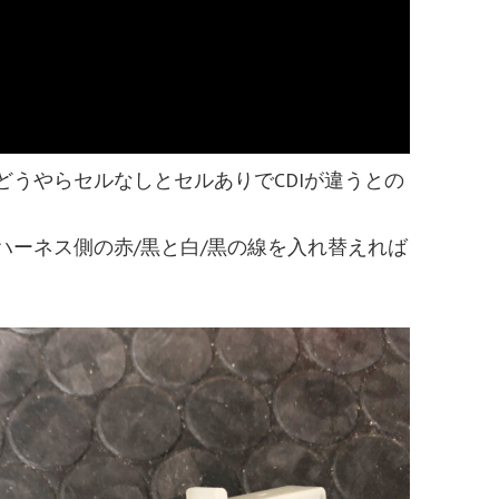
どうやらセルなしとセルありでCDIが違うとの
ハーネス側の赤/黒と白/黒の線を入れ替えれば