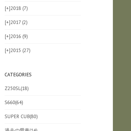
[+]
2018 (7)
[+]
2017 (2)
[+]
2016 (9)
[+]
2015 (27)
CATEGORIES
Z250SL
(18)
S660
(64)
SUPER CUB
(80)
過去の愛車
(14)