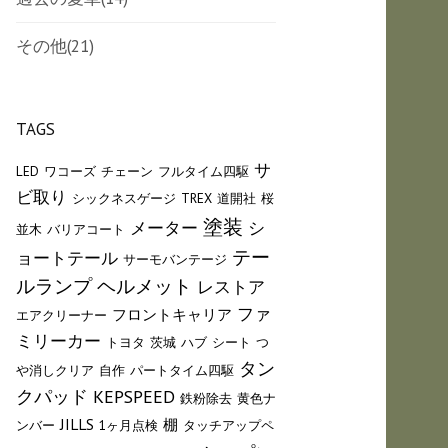
その他
(21)
TAGS
サ
LED
ワコーズ
チェーン
フルタイム四駆
ビ取り
シックネスゲージ
TREX
道開社
桜
塗装
メーター
シ
並木
バリアコート
テー
ョートテール
サーモバンテージ
ルランプ
ヘルメット
レストア
ファ
フロントキャリア
エアクリーナー
ミリーカー
トヨタ
茨城
ハブ
シート
つ
タン
や消しクリア
自作
パートタイム四駆
クパッド
KEPSPEED
鉄粉除去
黄色ナ
JILLS
棚
ンバー
1ヶ月点検
タッチアップペ