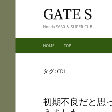
コ
GATE S
ン
テ
ン
Honda S660 & SUPER CUB
ツ
へ
HOME
TOP
ス
キ
ッ
タグ:
CDI
プ
初期不良だと思っ