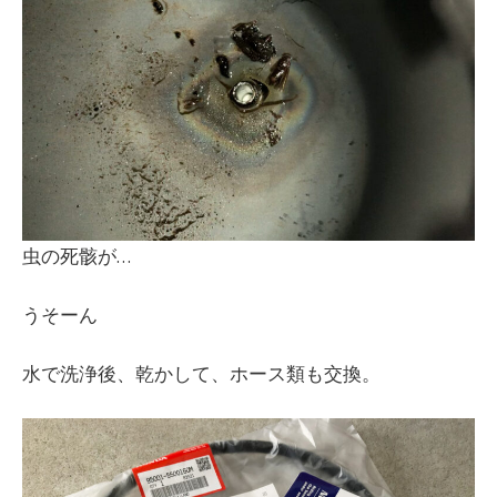
虫の死骸が…
うそーん
水で洗浄後、乾かして、ホース類も交換。