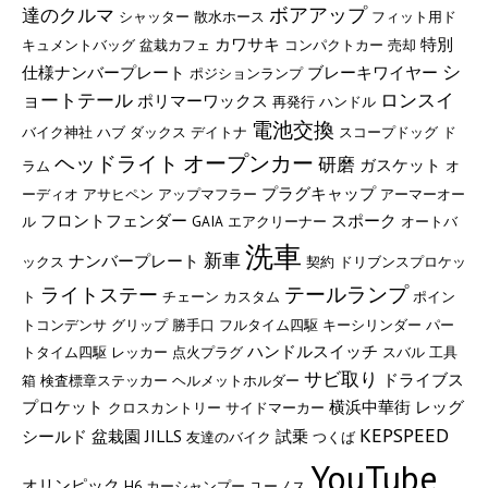
ボアアップ
達のクルマ
シャッター
散水ホース
フィット用ド
カワサキ
特別
キュメントバッグ
盆栽カフェ
コンパクトカー
売却
シ
仕様ナンバープレート
ブレーキワイヤー
ポジションランプ
ョートテール
ロンスイ
ポリマーワックス
再発行
ハンドル
電池交換
バイク神社
ハブ
ダックス
デイトナ
スコープドッグ
ド
オープンカー
ヘッドライト
研磨
ガスケット
ラム
オ
プラグキャップ
ーディオ
アサヒペン
アップマフラー
アーマーオー
フロントフェンダー
スポーク
ル
GAIA
エアクリーナー
オートバ
洗車
新車
ナンバープレート
ックス
契約
ドリブンスプロケッ
テールランプ
ライトステー
ト
チェーン
カスタム
ポイン
トコンデンサ
グリップ
勝手口
フルタイム四駆
キーシリンダー
パー
ハンドルスイッチ
トタイム四駆
レッカー
点火プラグ
スバル
工具
サビ取り
ドライブス
箱
検査標章ステッカー
ヘルメットホルダー
プロケット
横浜中華街
レッグ
クロスカントリー
サイドマーカー
KEPSPEED
シールド
盆栽園
JILLS
試乗
友達のバイク
つくば
YouTube
オリンピック
H6
カーシャンプー
ユーノス