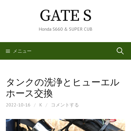
コ
GATE S
ン
テ
ン
Honda S660 & SUPER CUB
ツ
へ
検
メニュー
ス
キ
索:
ッ
プ
タンクの洗浄とヒューエル
ホース交換
2022-10-16
/
K
/
コメントする