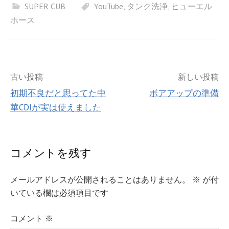
SUPER CUB
YouTube
,
タンク洗浄
,
ヒューエル
ホース
投
古い投稿
新しい投稿
初期不良だと思ってた中
ボアアップの準備
稿
華CDIが実は使えました
ナ
ビ
コメントを残す
ゲ
メールアドレスが公開されることはありません。
※
が付
ー
いている欄は必須項目です
シ
コメント
※