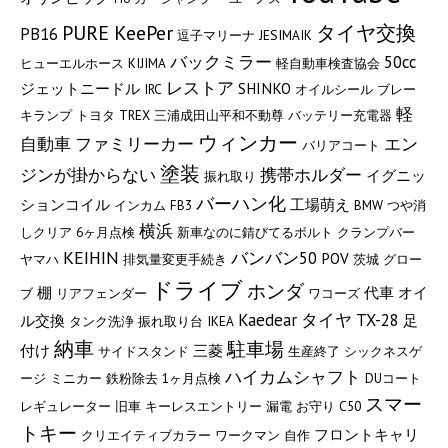
PURE KeePer
タイヤ交換
PB16
逗子マリーナ
JESIMAIK
バックミラー
50cc
ヒューエルホース
KIJIMA
軽自動車検査協会
レストア
ジェットニードル
SHINKO
IRC
オイルシール
ブレー
軽
キランプ
トヨタ
TREX
三浦成田山平和不動尊
バッテリー充電器
ウィンカー
自動車
ファミリーカー
エン
バリアコート
塗装
ジンが掛からない
携帯ホルダー
イグニッ
振れ取り
バーハン化
ションコイル
工場萌え
インカム
FB3
BMW
つや消
横浜
しクリア
6ヶ月点検
新車なのに錆びてるボルト
クランプバー
KEIHIN
バンバン50
POV
ヤマハ
排気量変更手続き
茨城
グロー
ドライブ
ホンダ
棚
代車
オイ
ブ
リアフェンダー
ワコーズ
Kaedear
タイヤ
TX-28
ル交換
足
タンク洗浄
振れ取り台
IKEA
納車
駐車場
付け
三菱
サイドスタンド
生産終了
シックネスゲ
ハイカムシャフト
ージ
ミニカー
鉄粉除去
1ヶ月点検
DUコート
スマー
レギュレーター
旧車
キーレスエントリー
漏電
お守り
C50
トキー
フロントキャリ
クリエイティブカラー
ワークマン
自作