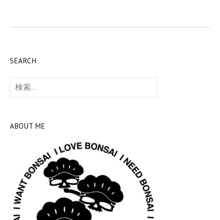
SEARCH
検
索:
ABOUT ME