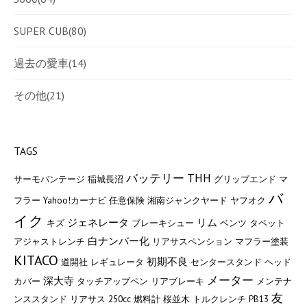
SUPER CUB
(80)
過去の愛車
(14)
その他
(21)
TAGS
バッテリー
THH
サーモバンテージ
稲城長沼
グリップエンド
マ
バ
フラー
Yahoo!カーナビ
任意保険
湘南ジャンクヤード
ヤフオク
イク
ジェネレータ
リム
キズ
ブレーキシュー
ベンツ
タペット
白ナンバー化
アジャストレンチ
リアサスペンション
マフラー塗装
KITACO
初期不良
道開社
レギュレータ
センタースタンド
ヘッド
メーター
深大寺
カバー
タッチアップペン
リアブレーキ
メンテナ
友
ンススタンド
リアサス
250cc
燃料計
桜並木
トルクレンチ
PB13